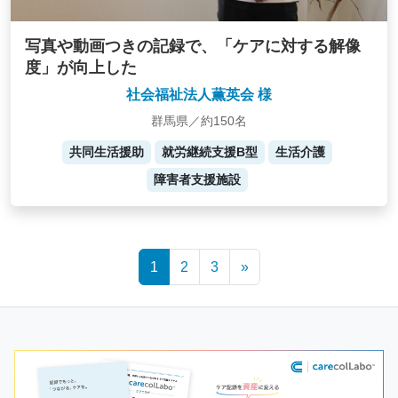
写真や動画つきの記録で、「ケアに対する解像
度」が向上した
社会福祉法人薫英会 様
群馬県／約150名
共同生活援助
就労継続支援B型
生活介護
障害者支援施設
Posts
1
2
3
»
navigation