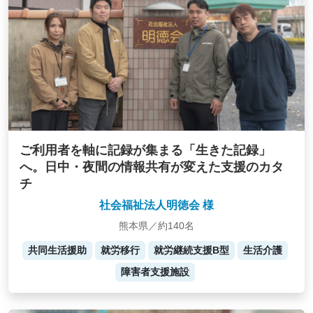
ご利用者を軸に記録が集まる「生きた記録」
へ。日中・夜間の情報共有が変えた支援のカタ
チ
社会福祉法人明徳会 様
熊本県／約140名
共同生活援助
就労移行
就労継続支援B型
生活介護
障害者支援施設