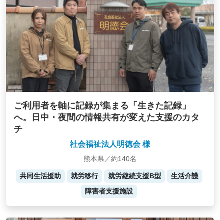
ご利用者を軸に記録が集まる「生きた記録」
へ。日中・夜間の情報共有が変えた支援のカタ
チ
社会福祉法人明徳会 様
熊本県／約140名
共同生活援助
就労移行
就労継続支援B型
生活介護
障害者支援施設