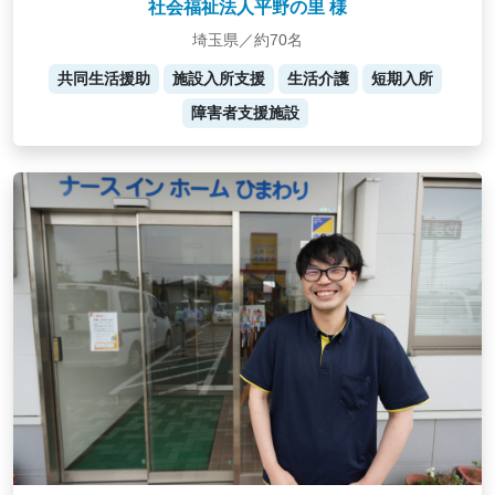
社会福祉法人平野の里 様
埼玉県／約70名
共同生活援助
施設入所支援
生活介護
短期入所
障害者支援施設