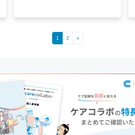
1
2
»