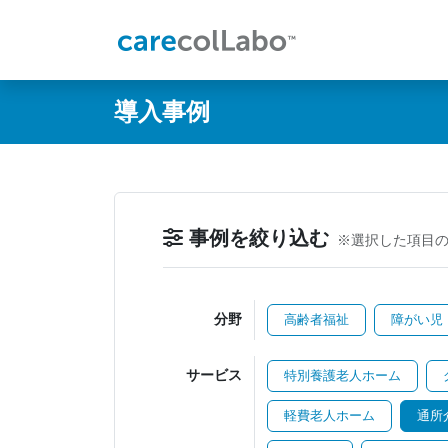
@ -0,0 +1,60 @@
導入事例
事例を絞り込む
※選択した項目
分野
高齢者福祉
障がい児
サービス
特別養護老人ホーム
軽費老人ホーム
通所