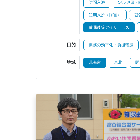
訪問入浴
定期巡回・
短期入所（障害）
就
放課後等デイサービス
目的
業務の効率化・負担軽減
地域
北海道
東北
関