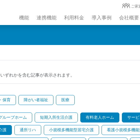
ご家
機能
連携機能
利用料金
導入事例
会社概要
のいずれかを含む記事が表示されます。
・保育
障がい者福祉
医療
グループホーム
短期入所生活介護
有料老人ホーム
サービ
介護
通所リハ
小規模多機能型居宅介護
看護小規模多機能