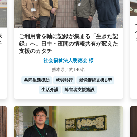
ボ
ご利用者を軸に記録が集まる「生きた記
チ
録」へ。日中・夜間の情報共有が変えた
支援のカタチ
社会福祉法人明徳会 様
熊本県／約140名
共同生活援助
就労移行
就労継続支援B型
生活介護
障害者支援施設