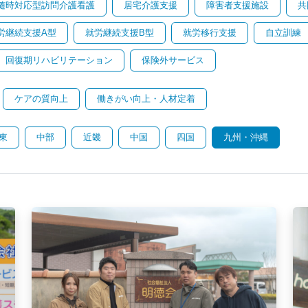
随時対応型訪問介護看護
居宅介護支援
障害者支援施設
共
労継続支援A型
就労継続支援B型
就労移行支援
自立訓練
回復期リハビリテーション
保険外サービス
ケアの質向上
働きがい向上・人材定着
東
中部
近畿
中国
四国
九州・沖縄