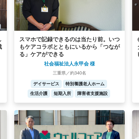
し
スマホで記録できるのは当たり前。いつ
戦
もケアコラボとともにいるから「つなが
る」ケアができる
社会福祉法人永甲会 様
三重県／約340名
デイサービス
特別養護老人ホーム
生活介護
短期入所
障害者支援施設