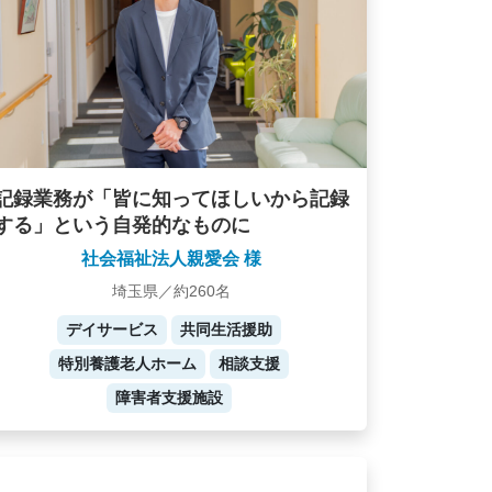
記録業務が「皆に知ってほしいから記録
する」という自発的なものに
社会福祉法人親愛会 様
埼玉県／約260名
デイサービス
共同生活援助
特別養護老人ホーム
相談支援
障害者支援施設