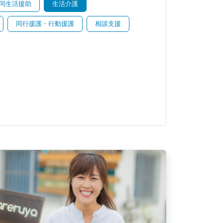
同生活援助
生活介護
同行援護・行動援護
相談支援