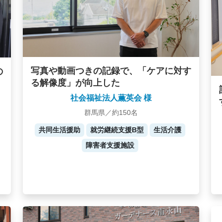
写真や動画つきの記録で、「ケアに対す
の
る解像度」が向上した
社会福祉法人薫英会 様
群馬県／約150名
共同生活援助
就労継続支援B型
生活介護
障害者支援施設