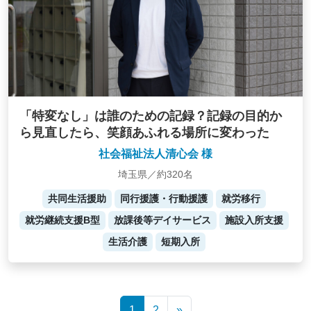
「特変なし」は誰のための記録？記録の目的か
ら見直したら、笑顔あふれる場所に変わった
社会福祉法人清心会 様
埼玉県／約320名
共同生活援助
同行援護・行動援護
就労移行
就労継続支援B型
放課後等デイサービス
施設入所支援
生活介護
短期入所
Posts
1
2
»