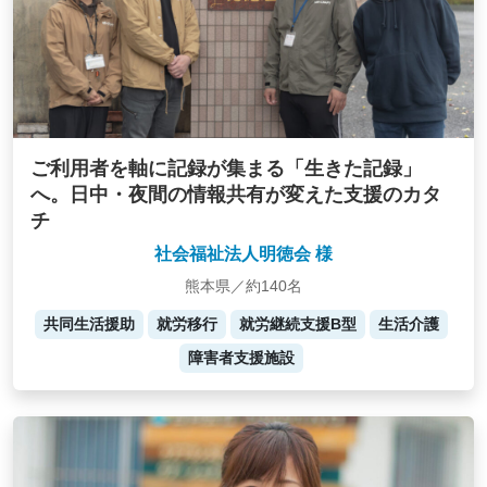
ご利用者を軸に記録が集まる「生きた記録」
へ。日中・夜間の情報共有が変えた支援のカタ
チ
社会福祉法人明徳会 様
熊本県／約140名
共同生活援助
就労移行
就労継続支援B型
生活介護
障害者支援施設