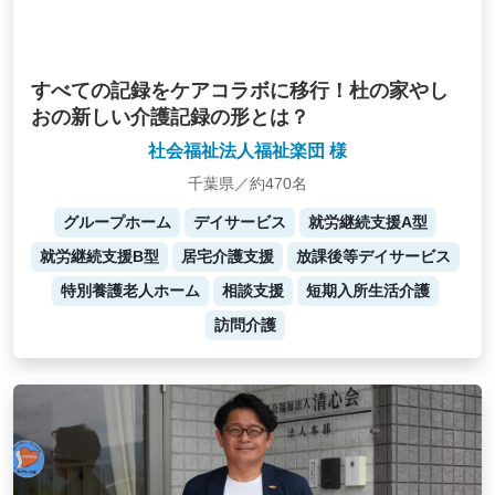
すべての記録をケアコラボに移行！杜の家やし
おの新しい介護記録の形とは？
社会福祉法人福祉楽団 様
千葉県／約470名
グループホーム
デイサービス
就労継続支援A型
就労継続支援B型
居宅介護支援
放課後等デイサービス
特別養護老人ホーム
相談支援
短期入所生活介護
訪問介護