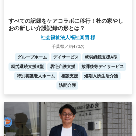
すべての記録をケアコラボに移行！杜の家やし
おの新しい介護記録の形とは？
社会福祉法人福祉楽団 様
千葉県／約470名
グループホーム
デイサービス
就労継続支援A型
就労継続支援B型
居宅介護支援
放課後等デイサービス
特別養護老人ホーム
相談支援
短期入所生活介護
訪問介護