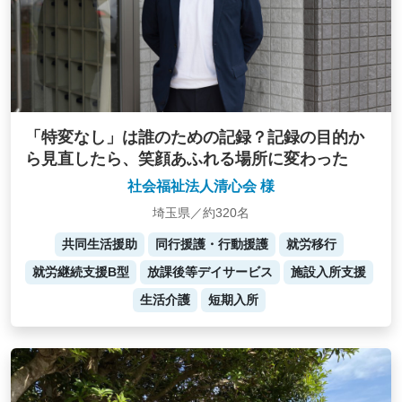
「特変なし」は誰のための記録？記録の目的か
ら見直したら、笑顔あふれる場所に変わった
社会福祉法人清心会 様
埼玉県／約320名
共同生活援助
同行援護・行動援護
就労移行
就労継続支援B型
放課後等デイサービス
施設入所支援
生活介護
短期入所