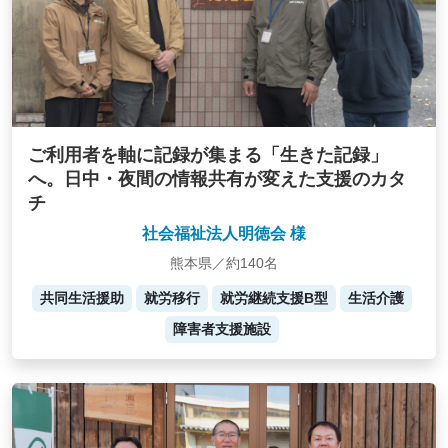
ご利用者を軸に記録が集まる「生きた記録」
へ。日中・夜間の情報共有が変えた支援のカタ
チ
社会福祉法人明徳会 様
熊本県／約140名
共同生活援助
就労移行
就労継続支援B型
生活介護
障害者支援施設