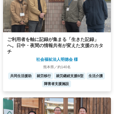
ご利用者を軸に記録が集まる「生きた記録」
へ。日中・夜間の情報共有が変えた支援のカタ
チ
社会福祉法人明徳会 様
熊本県／約140名
共同生活援助
就労移行
就労継続支援B型
生活介護
障害者支援施設