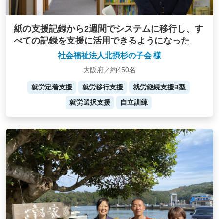
紙の支援記録から2週間でシステムに移行し、す
べての記録を支援に活用できるようになった
社会福祉法人北摂杉の子会 様
大阪府／約450名
就労定着支援
就労移行支援
就労継続支援B型
就労選択支援
自立訓練