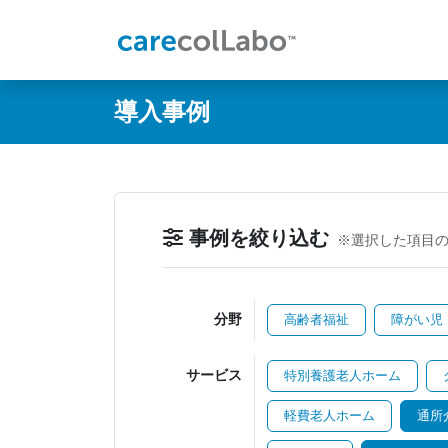
@ -0,0 +1,60 @@
導入事例
事例を絞り込む
※選択した項目
分野
高齢者福祉
障がい児
サービス
特別養護老人ホーム
軽費老人ホーム
通所