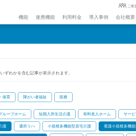
ご家
機能
連携機能
利用料金
導入事例
会社概要
のいずれかを含む記事が表示されます。
・保育
障がい者福祉
医療
グループホーム
短期入所生活介護
有料老人ホーム
サービ
介護
通所リハ
小規模多機能型居宅介護
看護小規模多機能