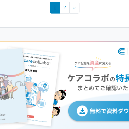
1
2
»