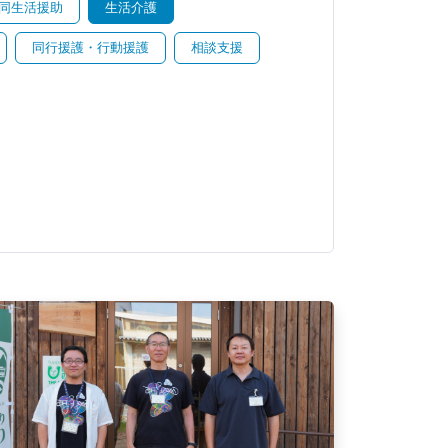
同生活援助
生活介護
同行援護・行動援護
相談支援