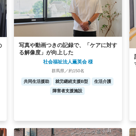
写真や動画つきの記録で、「ケアに対す
の
る解像度」が向上した
社会福祉法人薫英会 様
群馬県／約150名
共同生活援助
就労継続支援B型
生活介護
障害者支援施設