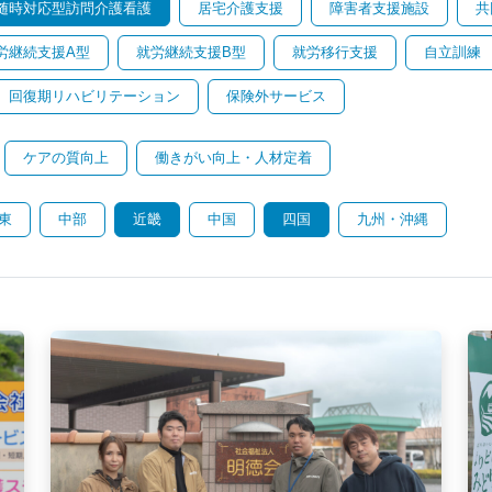
随時対応型訪問介護看護
居宅介護支援
障害者支援施設
共
労継続支援A型
就労継続支援B型
就労移行支援
自立訓練
回復期リハビリテーション
保険外サービス
ケアの質向上
働きがい向上・人材定着
東
中部
近畿
中国
四国
九州・沖縄