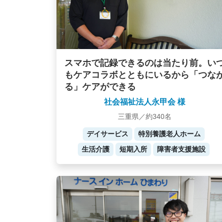
スマホで記録できるのは当たり前。い
もケアコラボとともにいるから「つな
る」ケアができる
社会福祉法人永甲会 様
三重県／約340名
デイサービス
特別養護老人ホーム
生活介護
短期入所
障害者支援施設