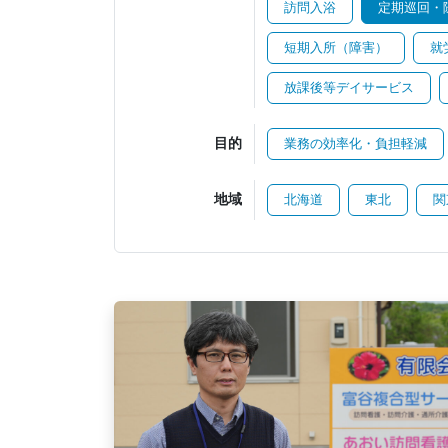
訪問入浴
定期巡回・
短期入所（障害）
就
放課後等デイサービス
目的
業務の効率化・負担軽減
地域
北海道
東北
関