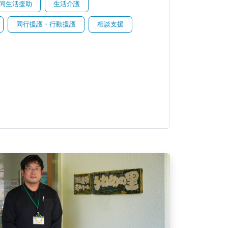
同生活援助
生活介護
同行援護・行動援護
相談支援