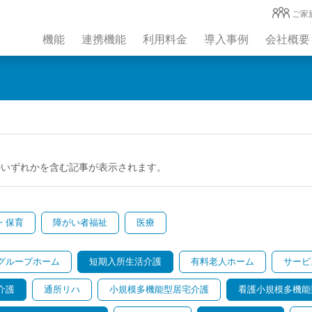
ご家
機能
連携機能
利用料金
導入事例
会社概要
のいずれかを含む記事が表示されます。
・保育
障がい者福祉
医療
グループホーム
短期入所生活介護
有料老人ホーム
サービ
介護
通所リハ
小規模多機能型居宅介護
看護小規模多機能