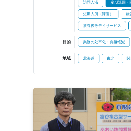
訪問入浴
定期巡回・
短期入所（障害）
就
放課後等デイサービス
目的
業務の効率化・負担軽減
地域
北海道
東北
関