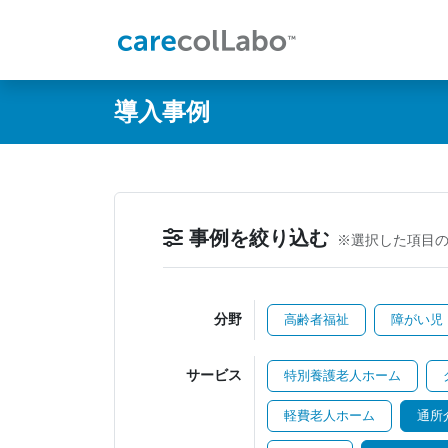
@ -0,0 +1,60 @@
導入事例
事例を絞り込む
※選択した項目
分野
高齢者福祉
障がい児
サービス
特別養護老人ホーム
軽費老人ホーム
通所