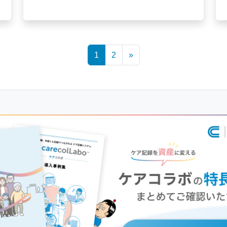
1
2
»