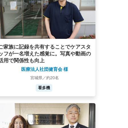
ご家族に記録を共有することでケアスタ
ッフが一名増えた感覚に。写真や動画の
活用で関係性も向上
医療法人社団健育会 様
宮城県／約20名
看多機