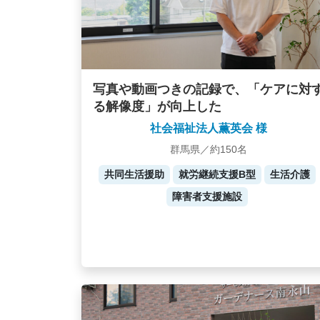
写真や動画つきの記録で、「ケアに対
る解像度」が向上した
社会福祉法人薫英会 様
群馬県／約150名
共同生活援助
就労継続支援B型
生活介護
障害者支援施設