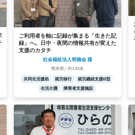
ボ
ご利用者を軸に記録が集まる「生きた記
チ
録」へ。日中・夜間の情報共有が変えた
支援のカタチ
社会福祉法人明徳会 様
熊本県／約140名
共同生活援助
就労移行
就労継続支援B型
生活介護
障害者支援施設