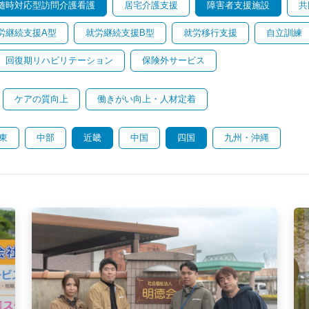
随時対応型訪問介護看護
居宅介護支援
障害者支援施設
共
労継続支援A型
就労継続支援B型
就労移行支援
自立訓練
回復期リハビリテーション
保険外サービス
ケアの質向上
働きがい向上・人材定着
東
中部
近畿
中国
四国
九州・沖縄