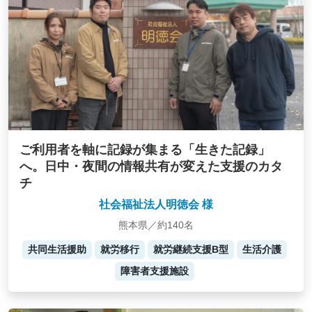
ご利用者を軸に記録が集まる「生きた記録」
へ。日中・夜間の情報共有が変えた支援のカタ
チ
社会福祉法人明徳会 様
熊本県／約140名
共同生活援助
就労移行
就労継続支援B型
生活介護
障害者支援施設