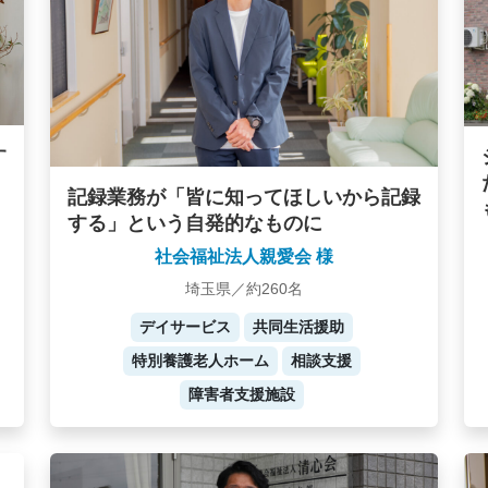
す
記録業務が「皆に知ってほしいから記録
する」という自発的なものに
社会福祉法人親愛会 様
埼玉県／約260名
デイサービス
共同生活援助
特別養護老人ホーム
相談支援
障害者支援施設