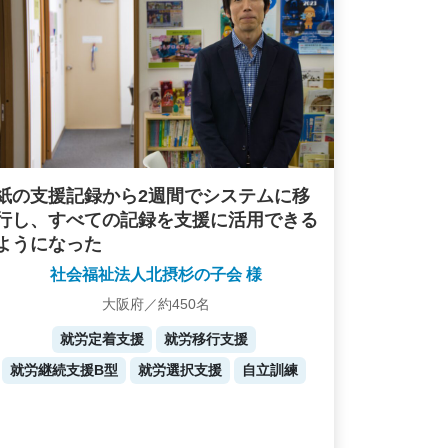
紙の支援記録から2週間でシステムに移
行し、すべての記録を支援に活用できる
ようになった
社会福祉法人北摂杉の子会 様
大阪府／約450名
就労定着支援
就労移行支援
就労継続支援B型
就労選択支援
自立訓練