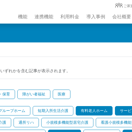
ご家
機能
連携機能
利用料金
導入事例
会社概要
のいずれかを含む記事が表示されます。
・保育
障がい者福祉
医療
グループホーム
短期入所生活介護
有料老人ホーム
サービ
介護
通所リハ
小規模多機能型居宅介護
看護小規模多機能