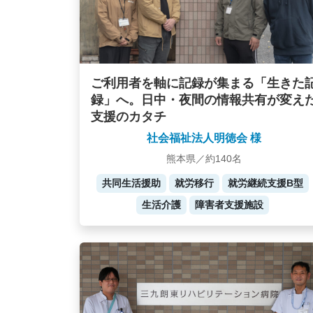
ご利用者を軸に記録が集まる「生きた
録」へ。日中・夜間の情報共有が変え
支援のカタチ
社会福祉法人明徳会 様
熊本県／約140名
共同生活援助
就労移行
就労継続支援B型
生活介護
障害者支援施設