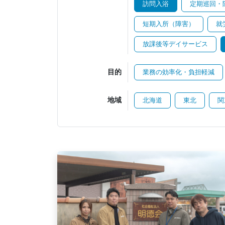
訪問入浴
定期巡回・
短期入所（障害）
就
放課後等デイサービス
目的
業務の効率化・負担軽減
地域
北海道
東北
関