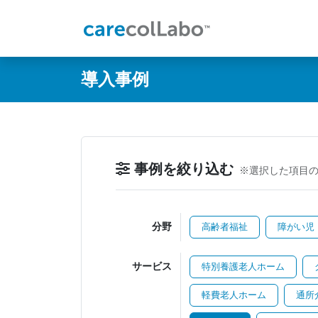
@ -0,0 +1,60 @@
導入事例
事例を絞り込む
※選択した項目
分野
高齢者福祉
障がい児
サービス
特別養護老人ホーム
軽費老人ホーム
通所