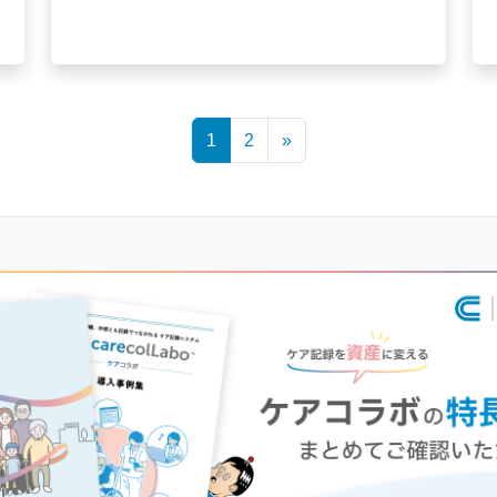
1
2
»