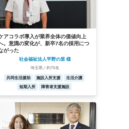
ケアコラボ導入が業界全体の価値向上
へ。意識の変化が、新卒7名の採用につ
ながった
社会福祉法人平野の里 様
埼玉県／約70名
共同生活援助
施設入所支援
生活介護
短期入所
障害者支援施設