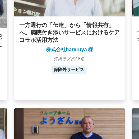
一方通行の「伝達」から「情報共有」
へ。病院付き添いサービスにおけるケア
記
コラボ活用方法
た
株式会社hareruya 様
沖縄県／約15名
保険外サービス