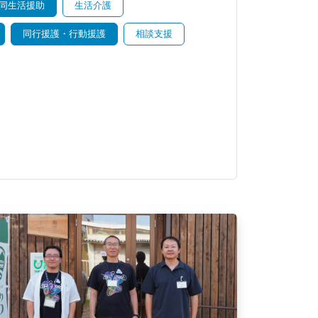
同生活援助
生活介護
同行援護・行動援護
相談支援