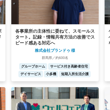
ボ
各事業所の主体性に委ねて、スモールス
メ
タート。記録・情報共有方法の改善でス
ピード感ある対応へ
株式会社プランドゥ 様
群馬県／約600名
グループホーム
サービス付き高齢者住宅
デイサービス
小多機
短期入所生活介護