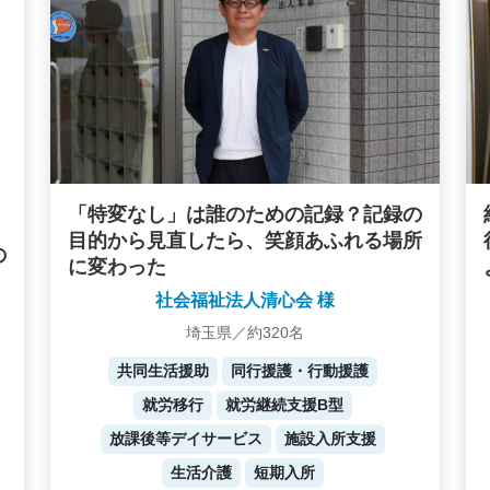
「特変なし」は誰のための記録？記録の
目的から見直したら、笑顔あふれる場所
の
に変わった
社会福祉法人清心会 様
埼玉県／約320名
共同生活援助
同行援護・行動援護
就労移行
就労継続支援B型
放課後等デイサービス
施設入所支援
生活介護
短期入所