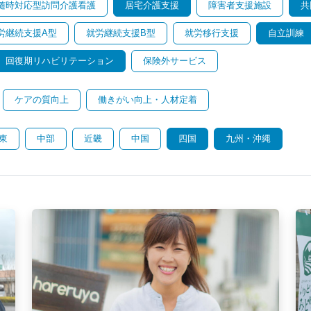
随時対応型訪問介護看護
居宅介護支援
障害者支援施設
共
労継続支援A型
就労継続支援B型
就労移行支援
自立訓練
回復期リハビリテーション
保険外サービス
ケアの質向上
働きがい向上・人材定着
東
中部
近畿
中国
四国
九州・沖縄