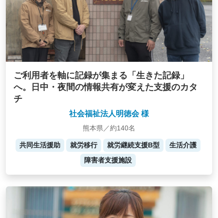
ご利用者を軸に記録が集まる「生きた記録」
へ。日中・夜間の情報共有が変えた支援のカタ
チ
社会福祉法人明徳会 様
熊本県／約140名
共同生活援助
就労移行
就労継続支援B型
生活介護
障害者支援施設