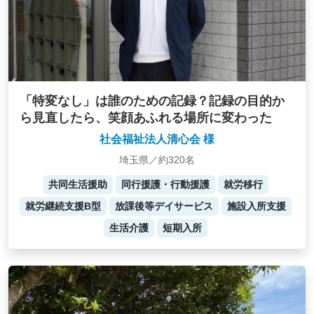
「特変なし」は誰のための記録？記録の目的か
ら見直したら、笑顔あふれる場所に変わった
社会福祉法人清心会 様
埼玉県／約320名
共同生活援助
同行援護・行動援護
就労移行
就労継続支援B型
放課後等デイサービス
施設入所支援
生活介護
短期入所