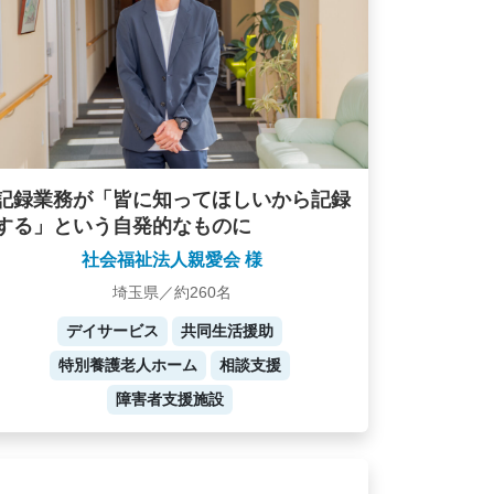
記録業務が「皆に知ってほしいから記録
する」という自発的なものに
社会福祉法人親愛会 様
埼玉県／約260名
デイサービス
共同生活援助
特別養護老人ホーム
相談支援
障害者支援施設