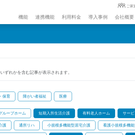
ご家
機能
連携機能
利用料金
導入事例
会社概要
のいずれかを含む記事が表示されます。
・保育
障がい者福祉
医療
グループホーム
短期入所生活介護
有料老人ホーム
サービ
介護
通所リハ
小規模多機能型居宅介護
看護小規模多機能