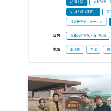
訪問入浴
定期巡回・
短期入所（障害）
就
放課後等デイサービス
目的
業務の効率化・負担軽減
地域
北海道
東北
関