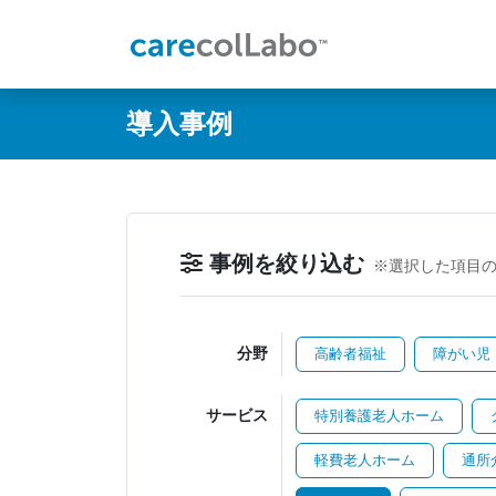
@ -0,0 +1,60 @@
導入事例
事例を絞り込む
※選択した項目
分野
高齢者福祉
障がい児
サービス
特別養護老人ホーム
軽費老人ホーム
通所