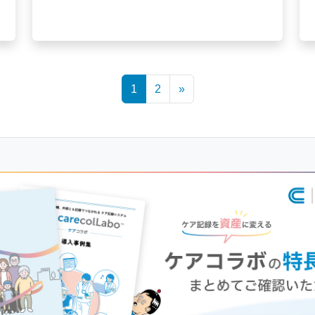
1
2
»