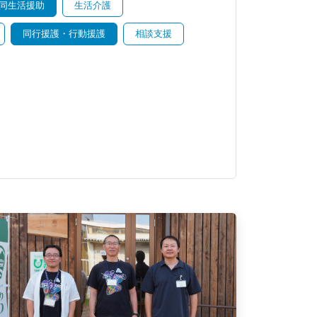
同生活援助
生活介護
同行援護・行動援護
相談支援