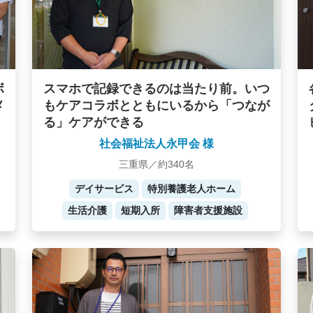
ボ
スマホで記録できるのは当たり前。いつ
メ
もケアコラボとともにいるから「つなが
る」ケアができる
社会福祉法人永甲会 様
三重県／約340名
デイサービス
特別養護老人ホーム
生活介護
短期入所
障害者支援施設