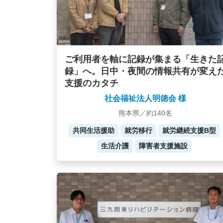
ご利用者を軸に記録が集まる「生きた
録」へ。日中・夜間の情報共有が変え
支援のカタチ
社会福祉法人明徳会 様
熊本県／約140名
共同生活援助
就労移行
就労継続支援B型
生活介護
障害者支援施設