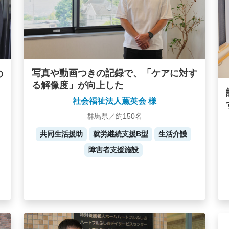
写真や動画つきの記録で、「ケアに対す
の
る解像度」が向上した
社会福祉法人薫英会 様
群馬県／約150名
共同生活援助
就労継続支援B型
生活介護
障害者支援施設