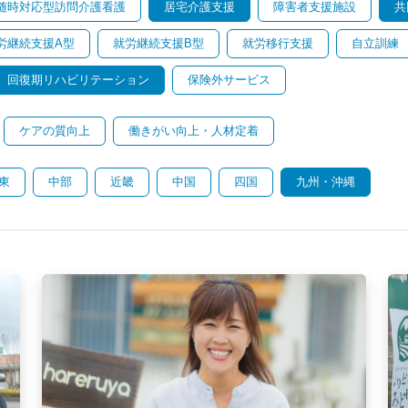
随時対応型訪問介護看護
居宅介護支援
障害者支援施設
共
労継続支援A型
就労継続支援B型
就労移行支援
自立訓練
回復期リハビリテーション
保険外サービス
ケアの質向上
働きがい向上・人材定着
東
中部
近畿
中国
四国
九州・沖縄