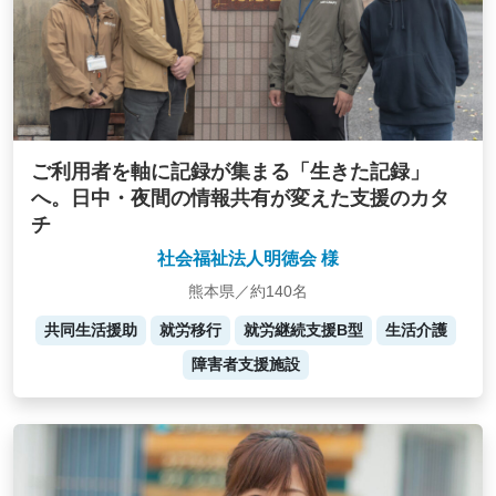
ご利用者を軸に記録が集まる「生きた記録」
へ。日中・夜間の情報共有が変えた支援のカタ
チ
社会福祉法人明徳会 様
熊本県／約140名
共同生活援助
就労移行
就労継続支援B型
生活介護
障害者支援施設