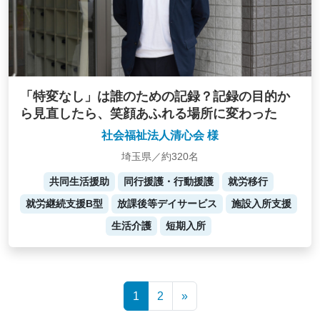
「特変なし」は誰のための記録？記録の目的か
ら見直したら、笑顔あふれる場所に変わった
社会福祉法人清心会 様
埼玉県／約320名
共同生活援助
同行援護・行動援護
就労移行
就労継続支援B型
放課後等デイサービス
施設入所支援
生活介護
短期入所
Posts
1
2
»
navigation