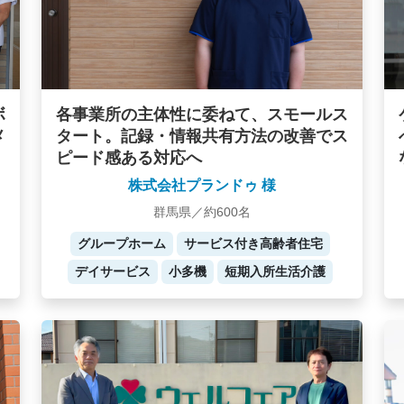
ボ
各事業所の主体性に委ねて、スモールス
メ
タート。記録・情報共有方法の改善でス
ピード感ある対応へ
株式会社プランドゥ 様
群馬県／約600名
グループホーム
サービス付き高齢者住宅
デイサービス
小多機
短期入所生活介護