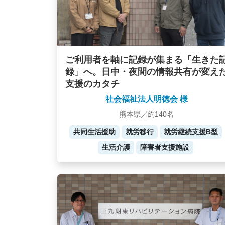
ご利用者を軸に記録が集まる「生きた
録」へ。日中・夜間の情報共有が変え
支援のカタチ
社会福祉法人明徳会 様
熊本県／約140名
共同生活援助
就労移行
就労継続支援B型
生活介護
障害者支援施設