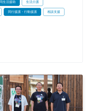
同生活援助
生活介護
同行援護・行動援護
相談支援