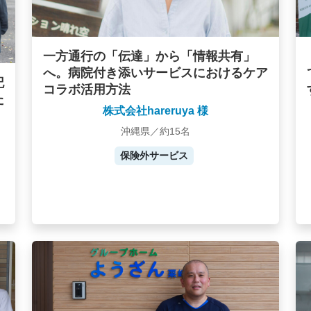
一方通行の「伝達」から「情報共有」
へ。病院付き添いサービスにおけるケア
記
コラボ活用方法
た
株式会社hareruya 様
沖縄県／約15名
保険外サービス