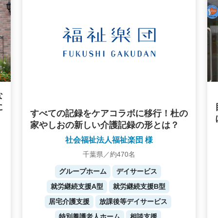
な
に
すべての記録をケアコラボに移行！杜の
家やしおの新しい介護記録の形とは？
社会福祉法人福祉楽団 様
千葉県／約470名
グループホーム
デイサービス
就労継続支援A型
就労継続支援B型
居宅介護支援
放課後等デイサービス
特別養護老人ホーム
相談支援