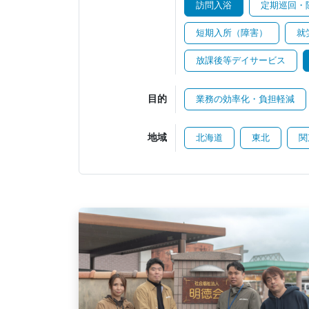
訪問入浴
定期巡回・
短期入所（障害）
就
放課後等デイサービス
目的
業務の効率化・負担軽減
地域
北海道
東北
関