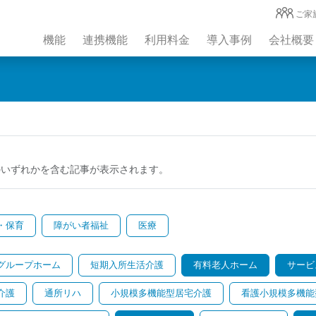
ご家
機能
連携機能
利用料金
導入事例
会社概要
のいずれかを含む記事が表示されます。
・保育
障がい者福祉
医療
グループホーム
短期入所生活介護
有料老人ホーム
サービ
介護
通所リハ
小規模多機能型居宅介護
看護小規模多機能