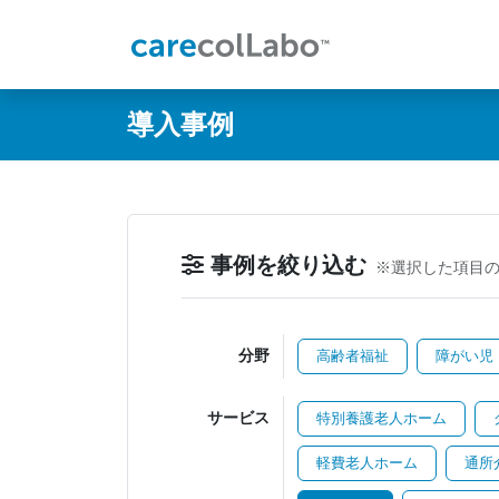
@ -0,0 +1,60 @@
導入事例
事例を絞り込む
※選択した項目
分野
高齢者福祉
障がい児
サービス
特別養護老人ホーム
軽費老人ホーム
通所