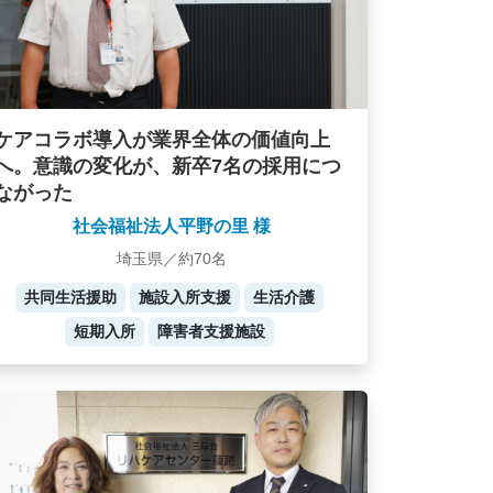
ケアコラボ導入が業界全体の価値向上
へ。意識の変化が、新卒7名の採用につ
ながった
社会福祉法人平野の里 様
埼玉県／約70名
共同生活援助
施設入所支援
生活介護
短期入所
障害者支援施設