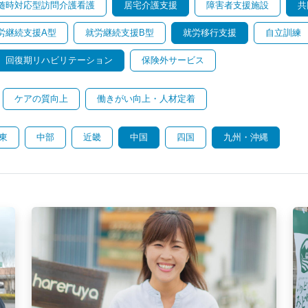
随時対応型訪問介護看護
居宅介護支援
障害者支援施設
共
労継続支援A型
就労継続支援B型
就労移行支援
自立訓練
回復期リハビリテーション
保険外サービス
ケアの質向上
働きがい向上・人材定着
東
中部
近畿
中国
四国
九州・沖縄