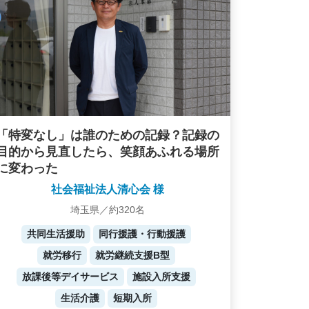
「特変なし」は誰のための記録？記録の
目的から見直したら、笑顔あふれる場所
に変わった
社会福祉法人清心会 様
埼玉県／約320名
共同生活援助
同行援護・行動援護
就労移行
就労継続支援B型
放課後等デイサービス
施設入所支援
生活介護
短期入所