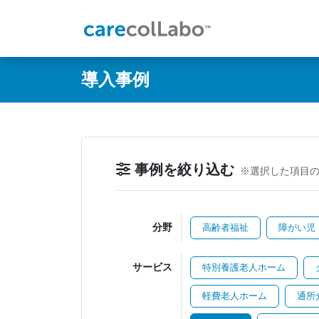
@ -0,0 +1,60 @@
導入事例
事例を絞り込む
※選択した項目
分野
高齢者福祉
障がい児
サービス
特別養護老人ホーム
軽費老人ホーム
通所