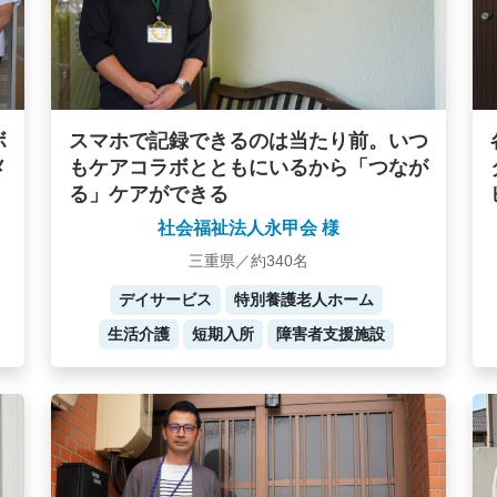
ボ
スマホで記録できるのは当たり前。いつ
メ
もケアコラボとともにいるから「つなが
る」ケアができる
社会福祉法人永甲会 様
三重県／約340名
デイサービス
特別養護老人ホーム
生活介護
短期入所
障害者支援施設