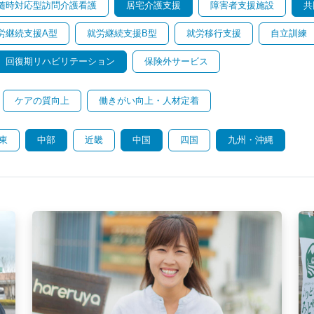
随時対応型訪問介護看護
居宅介護支援
障害者支援施設
共
労継続支援A型
就労継続支援B型
就労移行支援
自立訓練
回復期リハビリテーション
保険外サービス
ケアの質向上
働きがい向上・人材定着
東
中部
近畿
中国
四国
九州・沖縄