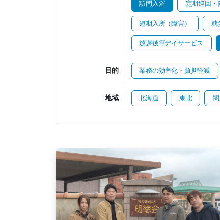
訪問入浴
定期巡回・
短期入所（障害）
就
放課後等デイサービス
目的
業務の効率化・負担軽減
地域
北海道
東北
関