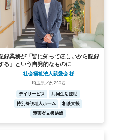
記録業務が「皆に知ってほしいから記録
する」という自発的なものに
社会福祉法人親愛会 様
埼玉県／約260名
デイサービス
共同生活援助
特別養護老人ホーム
相談支援
障害者支援施設