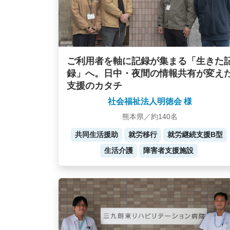
ご利用者を軸に記録が集まる「生きた
録」へ。日中・夜間の情報共有が変え
支援のカタチ
社会福祉法人明徳会 様
熊本県／約140名
共同生活援助
就労移行
就労継続支援B型
生活介護
障害者支援施設