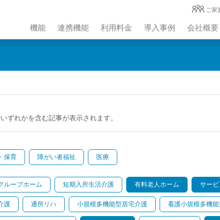
ご家
機能
連携機能
利用料金
導入事例
会社概要
のいずれかを含む記事が表示されます。
・保育
障がい者福祉
医療
グループホーム
短期入所生活介護
有料老人ホーム
サービ
介護
通所リハ
小規模多機能型居宅介護
看護小規模多機能