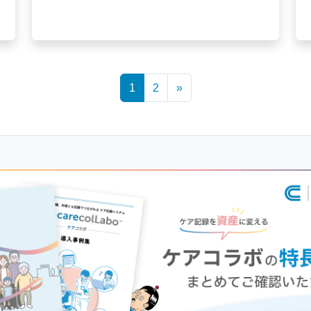
1
2
»