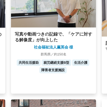
写真や動画つきの記録で、「ケアに対す
の
る解像度」が向上した
社会福祉法人薫英会 様
群馬県／約150名
共同生活援助
就労継続支援B型
生活介護
障害者支援施設