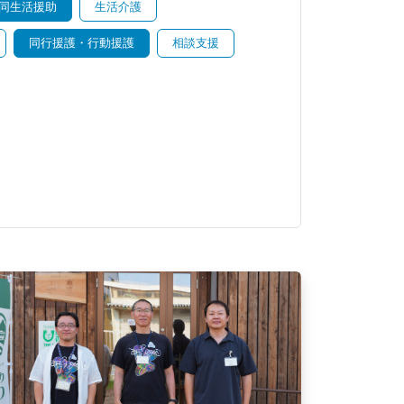
同生活援助
生活介護
同行援護・行動援護
相談支援