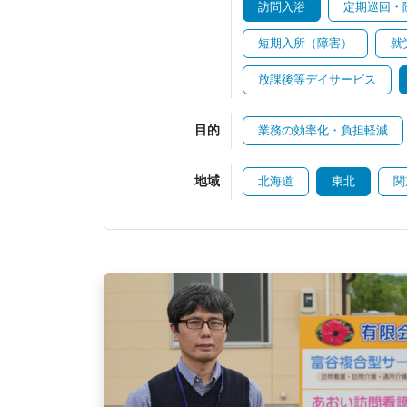
訪問入浴
定期巡回・
短期入所（障害）
就
放課後等デイサービス
目的
業務の効率化・負担軽減
地域
北海道
東北
関