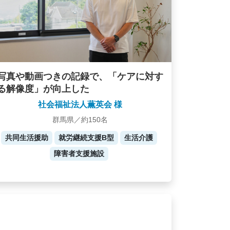
写真や動画つきの記録で、「ケアに対す
る解像度」が向上した
社会福祉法人薫英会 様
群馬県／約150名
共同生活援助
就労継続支援B型
生活介護
障害者支援施設