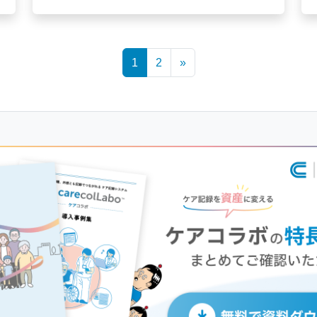
1
2
»