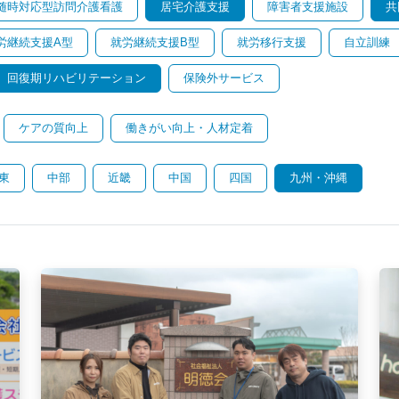
随時対応型訪問介護看護
居宅介護支援
障害者支援施設
共
労継続支援A型
就労継続支援B型
就労移行支援
自立訓練
回復期リハビリテーション
保険外サービス
ケアの質向上
働きがい向上・人材定着
東
中部
近畿
中国
四国
九州・沖縄