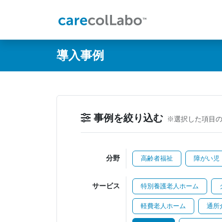
@ -0,0 +1,60 @@
導入事例
事例を絞り込む
※選択した項目
分野
高齢者福祉
障がい児
サービス
特別養護老人ホーム
軽費老人ホーム
通所