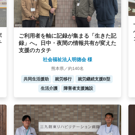
ボ
ご利用者を軸に記録が集まる「生きた記
チ
録」へ。日中・夜間の情報共有が変えた
支援のカタチ
社会福祉法人明徳会 様
熊本県／約140名
共同生活援助
就労移行
就労継続支援B型
生活介護
障害者支援施設