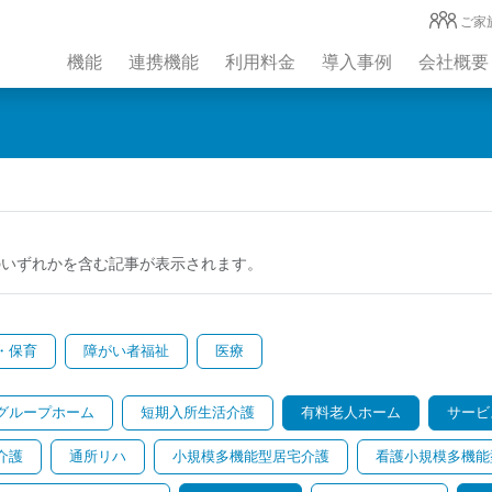
ご家
機能
連携機能
利用料金
導入事例
会社概要
のいずれかを含む記事が表示されます。
・保育
障がい者福祉
医療
グループホーム
短期入所生活介護
有料老人ホーム
サービ
介護
通所リハ
小規模多機能型居宅介護
看護小規模多機能