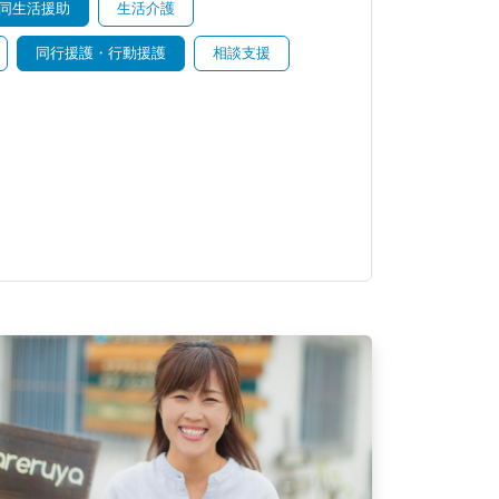
同生活援助
生活介護
同行援護・行動援護
相談支援