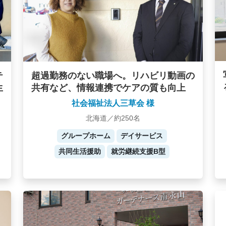
テ
超過勤務のない職場へ。リハビリ動画の
生
共有など、情報連携でケアの質も向上
社会福祉法人三草会 様
北海道／約250名
グループホーム
デイサービス
共同生活援助
就労継続支援B型