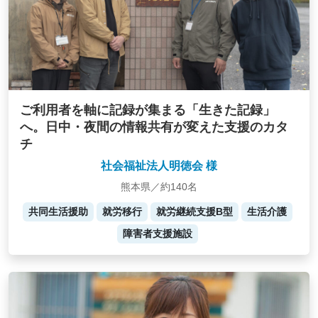
ご利用者を軸に記録が集まる「生きた記録」
へ。日中・夜間の情報共有が変えた支援のカタ
チ
社会福祉法人明徳会 様
熊本県／約140名
共同生活援助
就労移行
就労継続支援B型
生活介護
障害者支援施設