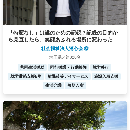
「特変なし」は誰のための記録？記録の目的か
ら見直したら、笑顔あふれる場所に変わった
社会福祉法人清心会 様
埼玉県／約320名
共同生活援助
同行援護・行動援護
就労移行
就労継続支援B型
放課後等デイサービス
施設入所支援
生活介護
短期入所