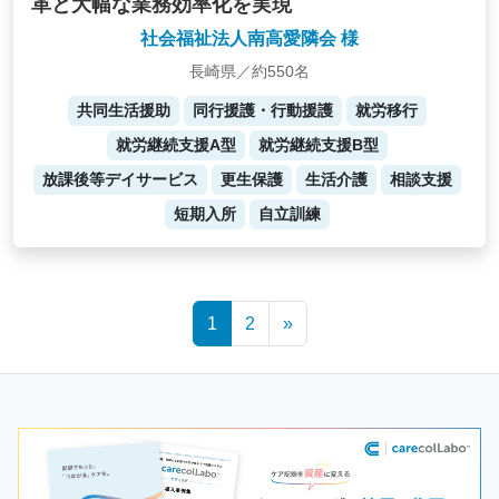
革と大幅な業務効率化を実現
社会福祉法人南高愛隣会 様
長崎県／約550名
共同生活援助
同行援護・行動援護
就労移行
就労継続支援A型
就労継続支援B型
放課後等デイサービス
更生保護
生活介護
相談支援
短期入所
自立訓練
Posts
1
2
»
navigation