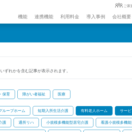
ご家
機能
連携機能
利用料金
導入事例
会社概要
のいずれかを含む記事が表示されます。
・保育
障がい者福祉
医療
グループホーム
短期入所生活介護
有料老人ホーム
サービ
介護
通所リハ
小規模多機能型居宅介護
看護小規模多機能