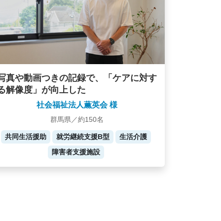
写真や動画つきの記録で、「ケアに対す
る解像度」が向上した
社会福祉法人薫英会 様
群馬県／約150名
共同生活援助
就労継続支援B型
生活介護
障害者支援施設