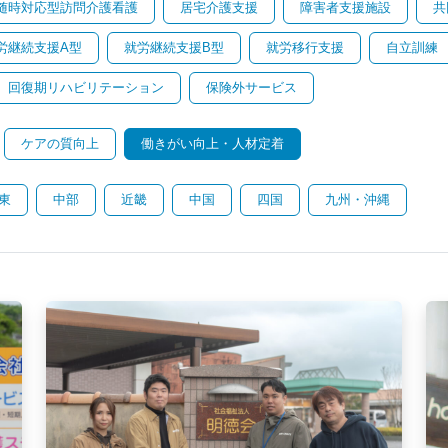
随時対応型訪問介護看護
居宅介護支援
障害者支援施設
共
労継続支援A型
就労継続支援B型
就労移行支援
自立訓練
回復期リハビリテーション
保険外サービス
ケアの質向上
働きがい向上・人材定着
東
中部
近畿
中国
四国
九州・沖縄