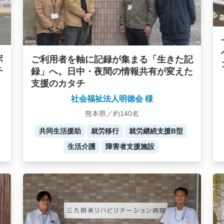
ボ
ご利用者を軸に記録が集まる「生きた記
チ
録」へ。日中・夜間の情報共有が変えた
支援のカタチ
社会福祉法人明徳会 様
熊本県／約140名
共同生活援助
就労移行
就労継続支援B型
生活介護
障害者支援施設