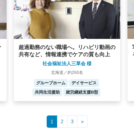
で
超過勤務のない職場へ。リハビリ動画の
共有など、情報連携でケアの質も向上
社会福祉法人三草会 様
北海道／約250名
グループホーム
デイサービス
共同生活援助
就労継続支援B型
1
2
3
»