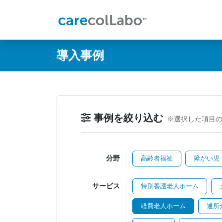
@ -0,0 +1,60 @@
導入事例
事例を絞り込む
※選択した項目
分野
高齢者福祉
障がい児
サービス
特別養護老人ホーム
軽費老人ホーム
通所