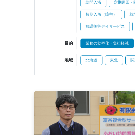
訪問入浴
定期巡回・
短期入所（障害）
就
放課後等デイサービス
目的
業務の効率化・負担軽減
地域
北海道
東北
関