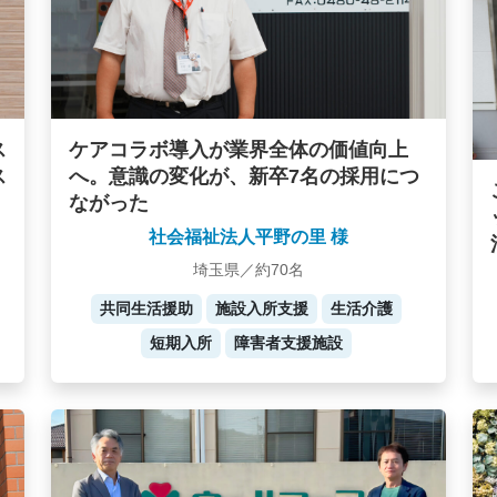
ケアコラボ導入が業界全体の価値向上
ス
へ。意識の変化が、新卒7名の採用につ
ス
ながった
社会福祉法人平野の里 様
埼玉県／約70名
共同生活援助
施設入所支援
生活介護
短期入所
障害者支援施設