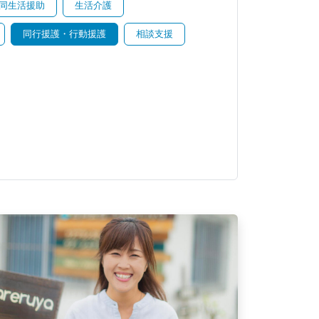
同生活援助
生活介護
同行援護・行動援護
相談支援