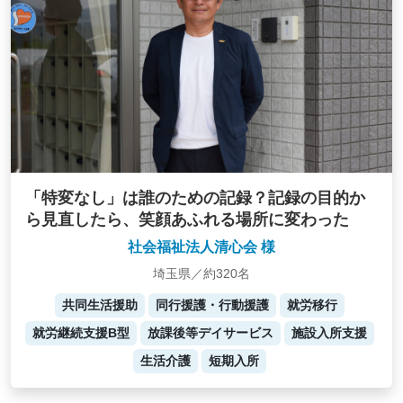
「特変なし」は誰のための記録？記録の目的か
ら見直したら、笑顔あふれる場所に変わった
社会福祉法人清心会 様
埼玉県／約320名
共同生活援助
同行援護・行動援護
就労移行
就労継続支援B型
放課後等デイサービス
施設入所支援
生活介護
短期入所