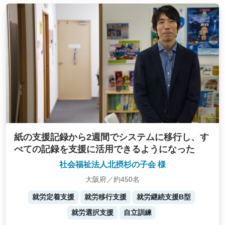
紙の支援記録から2週間でシステムに移行し、す
べての記録を支援に活用できるようになった
社会福祉法人北摂杉の子会 様
大阪府／約450名
就労定着支援
就労移行支援
就労継続支援B型
就労選択支援
自立訓練