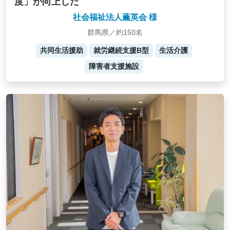
度」が向上した
社会福祉法人薫英会 様
群馬県／約150名
共同生活援助
就労継続支援B型
生活介護
障害者支援施設