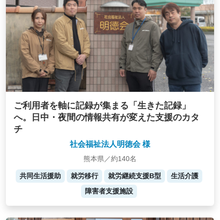
ご利用者を軸に記録が集まる「生きた記録」
へ。日中・夜間の情報共有が変えた支援のカタ
チ
社会福祉法人明徳会 様
熊本県／約140名
共同生活援助
就労移行
就労継続支援B型
生活介護
障害者支援施設