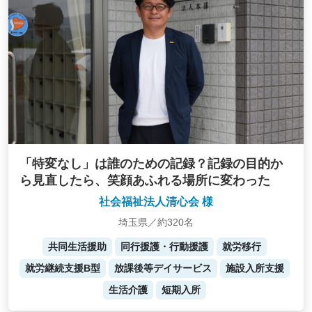
「特変なし」は誰のための記録？記録の目的か
ら見直したら、笑顔あふれる場所に変わった
社会福祉法人清心会 様
埼玉県／約320名
共同生活援助
同行援護・行動援護
就労移行
就労継続支援B型
放課後等デイサービス
施設入所支援
生活介護
短期入所