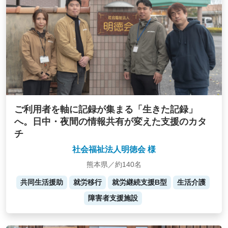
ご利用者を軸に記録が集まる「生きた記録」
へ。日中・夜間の情報共有が変えた支援のカタ
チ
社会福祉法人明徳会 様
熊本県／約140名
共同生活援助
就労移行
就労継続支援B型
生活介護
障害者支援施設