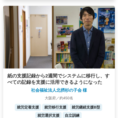
紙の支援記録から2週間でシステムに移行し、す
べての記録を支援に活用できるようになった
社会福祉法人北摂杉の子会 様
大阪府／約450名
就労定着支援
就労移行支援
就労継続支援B型
就労選択支援
自立訓練