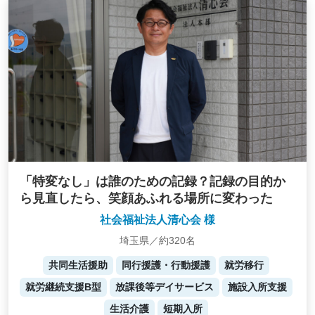
「特変なし」は誰のための記録？記録の目的か
ら見直したら、笑顔あふれる場所に変わった
社会福祉法人清心会 様
埼玉県／約320名
共同生活援助
同行援護・行動援護
就労移行
就労継続支援B型
放課後等デイサービス
施設入所支援
生活介護
短期入所