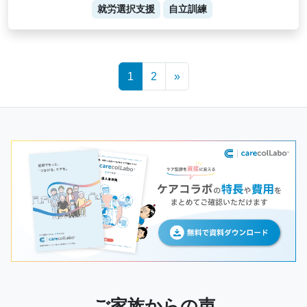
就労選択支援
自立訓練
Posts
1
2
»
navigation
ご家族からの声