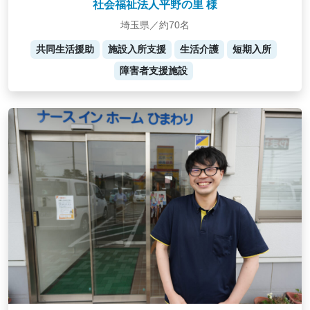
社会福祉法人平野の里 様
埼玉県／約70名
共同生活援助
施設入所支援
生活介護
短期入所
障害者支援施設