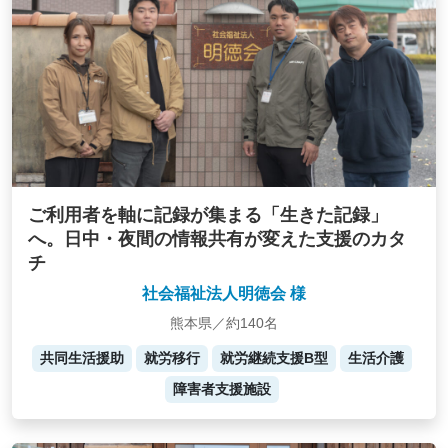
ご利用者を軸に記録が集まる「生きた記録」
へ。日中・夜間の情報共有が変えた支援のカタ
チ
社会福祉法人明徳会 様
熊本県／約140名
共同生活援助
就労移行
就労継続支援B型
生活介護
障害者支援施設