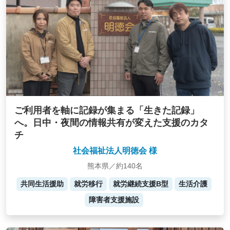
ご利用者を軸に記録が集まる「生きた記録」
へ。日中・夜間の情報共有が変えた支援のカタ
チ
社会福祉法人明徳会 様
熊本県／約140名
共同生活援助
就労移行
就労継続支援B型
生活介護
障害者支援施設