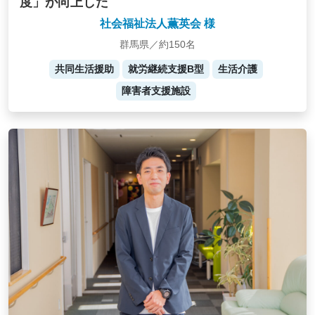
度」が向上した
社会福祉法人薫英会 様
群馬県／約150名
共同生活援助
就労継続支援B型
生活介護
障害者支援施設