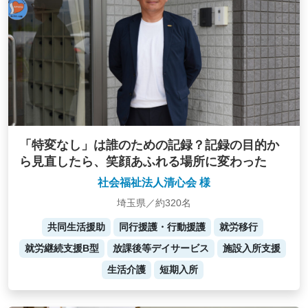
「特変なし」は誰のための記録？記録の目的か
ら見直したら、笑顔あふれる場所に変わった
社会福祉法人清心会 様
埼玉県／約320名
共同生活援助
同行援護・行動援護
就労移行
就労継続支援B型
放課後等デイサービス
施設入所支援
生活介護
短期入所