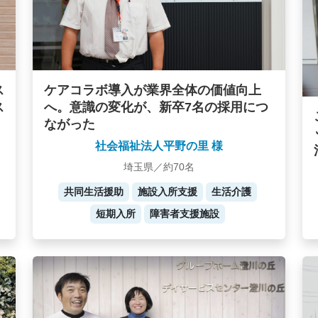
ケアコラボ導入が業界全体の価値向上
ス
へ。意識の変化が、新卒7名の採用につ
ス
ながった
社会福祉法人平野の里 様
埼玉県／約70名
共同生活援助
施設入所支援
生活介護
短期入所
障害者支援施設