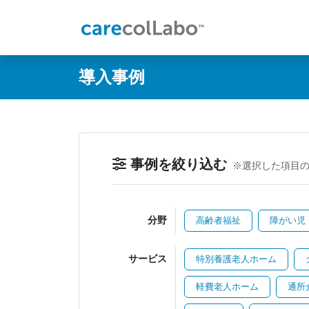
@ -0,0 +1,60 @@
導入事例
事例を絞り込む
※選択した項目
分野
高齢者福祉
障がい児
サービス
特別養護老人ホーム
軽費老人ホーム
通所