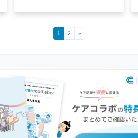
1
2
»