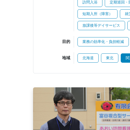
訪問入浴
定期巡回・
短期入所（障害）
就
放課後等デイサービス
目的
業務の効率化・負担軽減
地域
北海道
東北
関