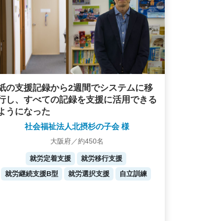
紙の支援記録から2週間でシステムに移
行し、すべての記録を支援に活用できる
ようになった
社会福祉法人北摂杉の子会 様
大阪府／約450名
就労定着支援
就労移行支援
就労継続支援B型
就労選択支援
自立訓練