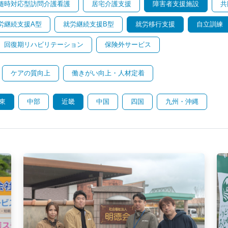
随時対応型訪問介護看護
居宅介護支援
障害者支援施設
共
労継続支援A型
就労継続支援B型
就労移行支援
自立訓練
回復期リハビリテーション
保険外サービス
ケアの質向上
働きがい向上・人材定着
東
中部
近畿
中国
四国
九州・沖縄