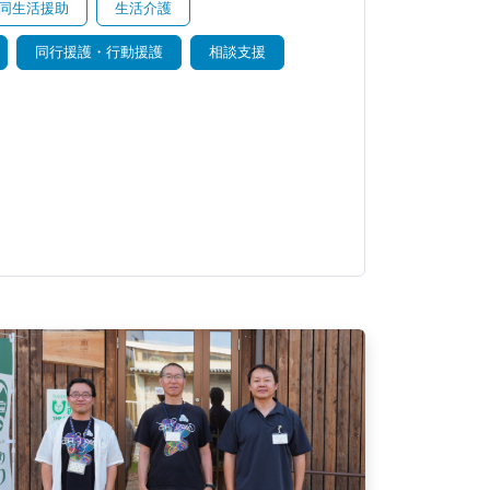
同生活援助
生活介護
同行援護・行動援護
相談支援