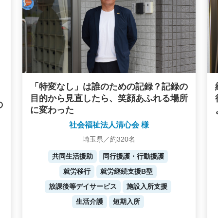
「特変なし」は誰のための記録？記録の
目的から見直したら、笑顔あふれる場所
の
に変わった
社会福祉法人清心会 様
埼玉県／約320名
共同生活援助
同行援護・行動援護
就労移行
就労継続支援B型
放課後等デイサービス
施設入所支援
生活介護
短期入所