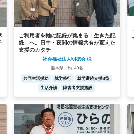
ボ
ご利用者を軸に記録が集まる「生きた記
チ
録」へ。日中・夜間の情報共有が変えた
支援のカタチ
社会福祉法人明徳会 様
熊本県／約140名
共同生活援助
就労移行
就労継続支援B型
生活介護
障害者支援施設