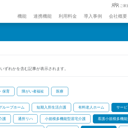
ご家
機能
連携機能
利用料金
導入事例
会社概要
のいずれかを含む記事が表示されます。
・保育
障がい者福祉
医療
グループホーム
短期入所生活介護
有料老人ホーム
サービ
介護
通所リハ
小規模多機能型居宅介護
看護小規模多機能