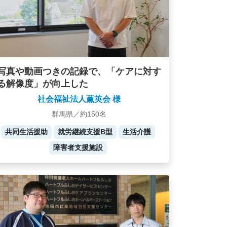
写真や動画つきの記録で、「ケアに対す
る解像度」が向上した
社会福祉法人薫英会 様
群馬県／約150名
共同生活援助
就労継続支援B型
生活介護
障害者支援施設