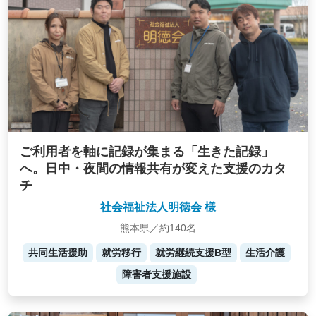
ご利用者を軸に記録が集まる「生きた記録」
へ。日中・夜間の情報共有が変えた支援のカタ
チ
社会福祉法人明徳会 様
熊本県／約140名
共同生活援助
就労移行
就労継続支援B型
生活介護
障害者支援施設