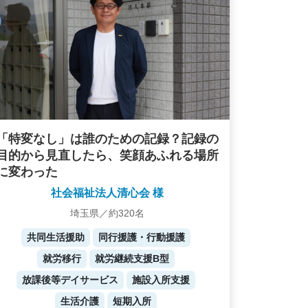
「特変なし」は誰のための記録？記録の
目的から見直したら、笑顔あふれる場所
に変わった
社会福祉法人清心会 様
埼玉県／約320名
共同生活援助
同行援護・行動援護
就労移行
就労継続支援B型
放課後等デイサービス
施設入所支援
生活介護
短期入所