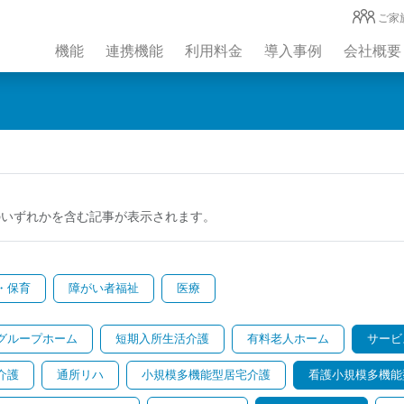
ご家
機能
連携機能
利用料金
導入事例
会社概要
のいずれかを含む記事が表示されます。
・保育
障がい者福祉
医療
グループホーム
短期入所生活介護
有料老人ホーム
サービ
介護
通所リハ
小規模多機能型居宅介護
看護小規模多機能