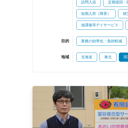
訪問入浴
定期巡回・
短期入所（障害）
就
放課後等デイサービス
目的
業務の効率化・負担軽減
地域
北海道
東北
関