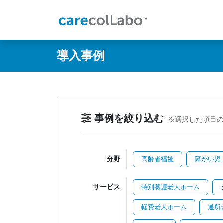
@ -0,0 +1,60 @@
導入事例
事例を絞り込む
※選択した項目
分野
高齢者福祉
障がい児
サービス
特別養護老人ホーム
軽費老人ホーム
通所