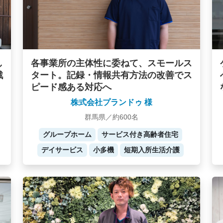
し
各事業所の主体性に委ねて、スモールス
戦
タート。記録・情報共有方法の改善でス
ピード感ある対応へ
株式会社プランドゥ 様
群馬県／約600名
グループホーム
サービス付き高齢者住宅
デイサービス
小多機
短期入所生活介護