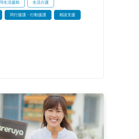
同生活援助
生活介護
同行援護・行動援護
相談支援