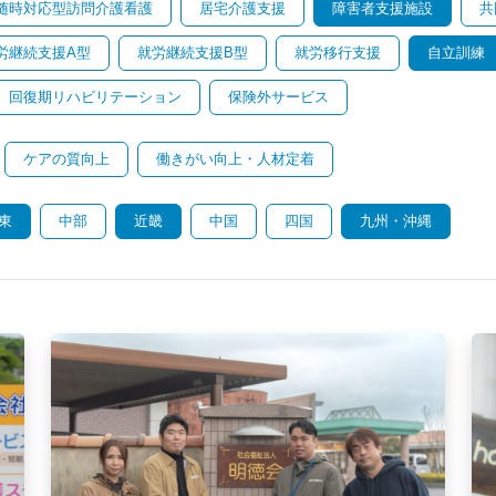
随時対応型訪問介護看護
居宅介護支援
障害者支援施設
共
労継続支援A型
就労継続支援B型
就労移行支援
自立訓練
回復期リハビリテーション
保険外サービス
ケアの質向上
働きがい向上・人材定着
東
中部
近畿
中国
四国
九州・沖縄