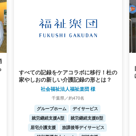
消
も
すべての記録をケアコラボに移行！杜の
家やしおの新しい介護記録の形とは？
社会福祉法人福祉楽団 様
千葉県／約470名
グループホーム
デイサービス
就労継続支援A型
就労継続支援B型
居宅介護支援
放課後等デイサービス