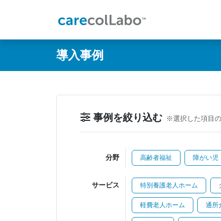
@ -0,0 +1,60 @@
導入事例
事例を絞り込む
※選択した項目
分野
高齢者福祉
障がい児
サービス
特別養護老人ホーム
軽費老人ホーム
通所