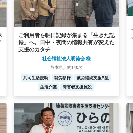
ボ
ご利用者を軸に記録が集まる「生きた記
チ
録」へ。日中・夜間の情報共有が変えた
支援のカタチ
社会福祉法人明徳会 様
熊本県／約140名
共同生活援助
就労移行
就労継続支援B型
生活介護
障害者支援施設