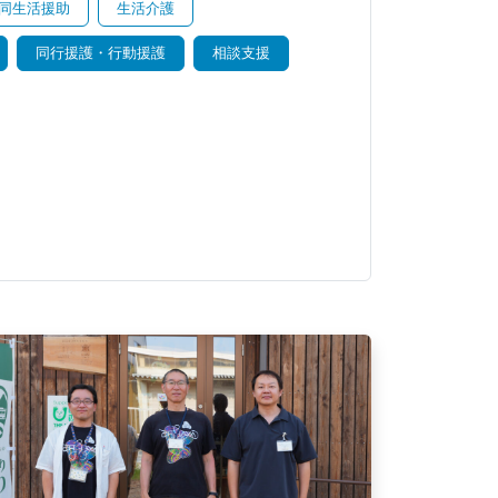
同生活援助
生活介護
同行援護・行動援護
相談支援