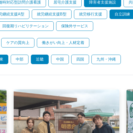
随時対応型訪問介護看護
居宅介護支援
障害者支援施設
共
労継続支援A型
就労継続支援B型
就労移行支援
自立訓練
回復期リハビリテーション
保険外サービス
ケアの質向上
働きがい向上・人材定着
東
中部
近畿
中国
四国
九州・沖縄