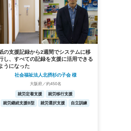
紙の支援記録から2週間でシステムに移
行し、すべての記録を支援に活用できる
ようになった
社会福祉法人北摂杉の子会 様
大阪府／約450名
就労定着支援
就労移行支援
就労継続支援B型
就労選択支援
自立訓練