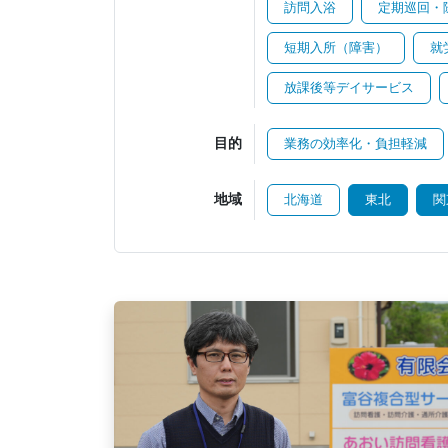
訪問入浴
定期巡回・
短期入所（障害）
就
放課後等デイサービス
目的
業務の効率化・負担軽減
地域
北海道
東北
関