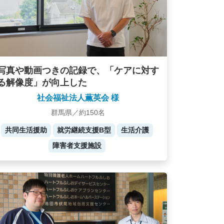
写真や動画つきの記録で、「ケアに対す
る解像度」が向上した
社会福祉法人薫英会 様
群馬県／約150名
共同生活援助
就労継続支援B型
生活介護
障害者支援施設