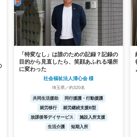
「特変なし」は誰のための記録？記録の
目的から見直したら、笑顔あふれる場所
の
に変わった
社会福祉法人清心会 様
埼玉県／約320名
共同生活援助
同行援護・行動援護
就労移行
就労継続支援B型
放課後等デイサービス
施設入所支援
生活介護
短期入所