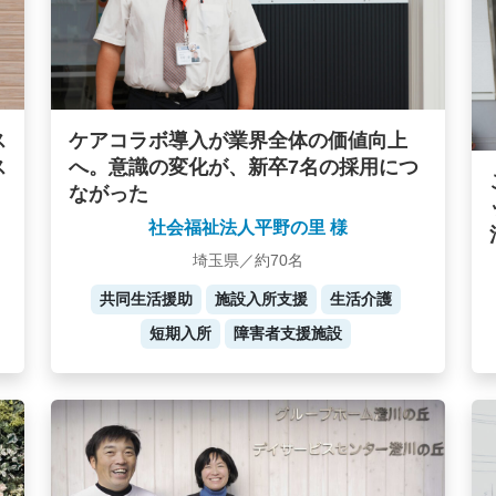
ケアコラボ導入が業界全体の価値向上
ス
へ。意識の変化が、新卒7名の採用につ
ス
ながった
社会福祉法人平野の里 様
埼玉県／約70名
共同生活援助
施設入所支援
生活介護
短期入所
障害者支援施設