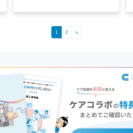
1
2
»