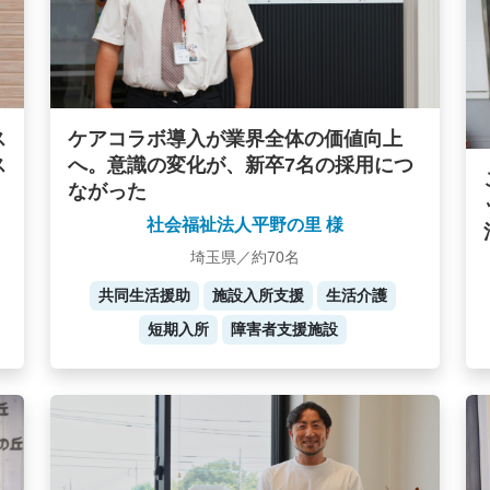
ケアコラボ導入が業界全体の価値向上
ス
へ。意識の変化が、新卒7名の採用につ
ス
ながった
社会福祉法人平野の里 様
埼玉県／約70名
共同生活援助
施設入所支援
生活介護
短期入所
障害者支援施設