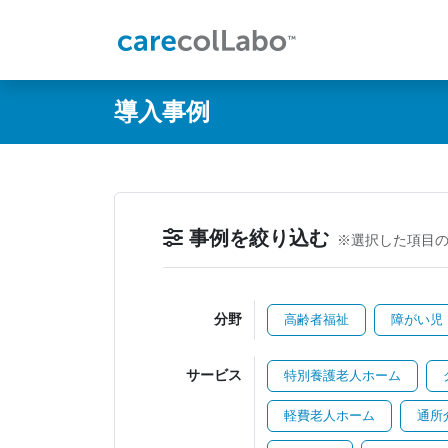
@ -0,0 +1,60 @@
導入事例
事例を絞り込む
※選択した項目
分野
高齢者福祉
障がい児
サービス
特別養護老人ホーム
軽費老人ホーム
通所