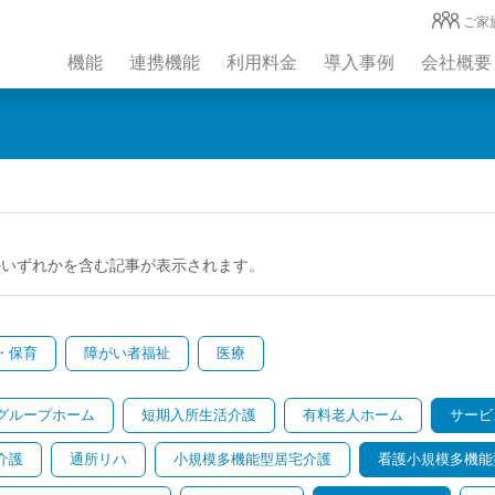
ご家
機能
連携機能
利用料金
導入事例
会社概要
のいずれかを含む記事が表示されます。
・保育
障がい者福祉
医療
グループホーム
短期入所生活介護
有料老人ホーム
サービ
介護
通所リハ
小規模多機能型居宅介護
看護小規模多機能