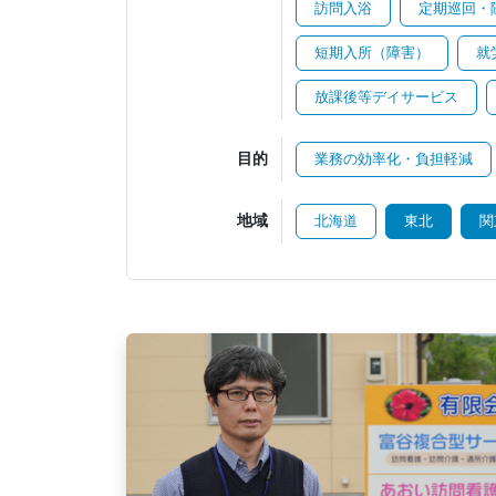
訪問入浴
定期巡回・
短期入所（障害）
就
放課後等デイサービス
目的
業務の効率化・負担軽減
地域
北海道
東北
関