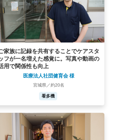
ご家族に記録を共有することでケアスタ
ッフが一名増えた感覚に。写真や動画の
活用で関係性も向上
医療法人社団健育会 様
宮城県／約20名
看多機