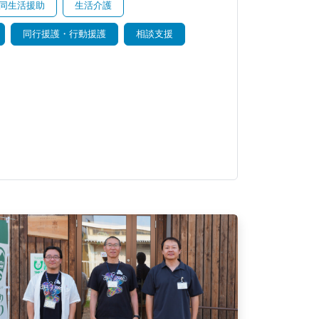
同生活援助
生活介護
同行援護・行動援護
相談支援