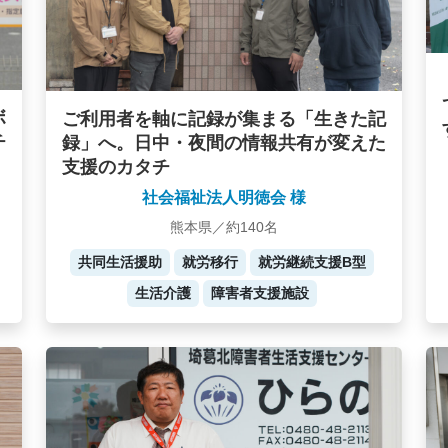
ボ
ご利用者を軸に記録が集まる「生きた記
チ
録」へ。日中・夜間の情報共有が変えた
支援のカタチ
社会福祉法人明徳会 様
熊本県／約140名
共同生活援助
就労移行
就労継続支援B型
生活介護
障害者支援施設