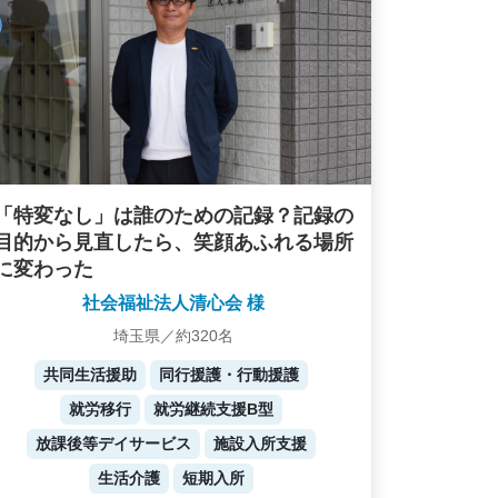
「特変なし」は誰のための記録？記録の
目的から見直したら、笑顔あふれる場所
に変わった
社会福祉法人清心会 様
埼玉県／約320名
共同生活援助
同行援護・行動援護
就労移行
就労継続支援B型
放課後等デイサービス
施設入所支援
生活介護
短期入所