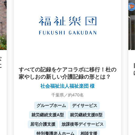
な
に
すべての記録をケアコラボに移行！杜の
家やしおの新しい介護記録の形とは？
社会福祉法人福祉楽団 様
千葉県／約470名
グループホーム
デイサービス
就労継続支援A型
就労継続支援B型
居宅介護支援
放課後等デイサービス
特別養護老人ホーム
相談支援