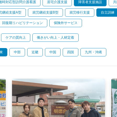
随時対応型訪問介護看護
居宅介護支援
障害者支援施設
共
労継続支援A型
就労継続支援B型
就労移行支援
自立訓練
回復期リハビリテーション
保険外サービス
ケアの質向上
働きがい向上・人材定着
東
中部
近畿
中国
四国
九州・沖縄