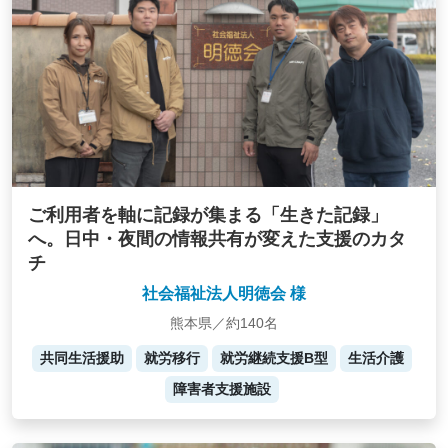
ご利用者を軸に記録が集まる「生きた記録」
へ。日中・夜間の情報共有が変えた支援のカタ
チ
社会福祉法人明徳会 様
熊本県／約140名
共同生活援助
就労移行
就労継続支援B型
生活介護
障害者支援施設