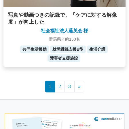
写真や動画つきの記録で、「ケアに対する解像
度」が向上した
社会福祉法人薫英会 様
群馬県／約150名
共同生活援助
就労継続支援B型
生活介護
障害者支援施設
Posts
1
2
3
»
navigation