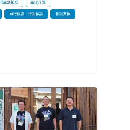
同生活援助
生活介護
同行援護・行動援護
相談支援