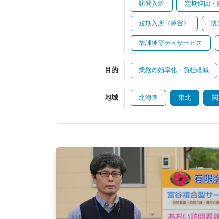
訪問入浴
定期巡回・
短期入所（障害）
就
放課後等デイサービス
目的
業務の効率化・負担軽減
地域
北海道
東北
関