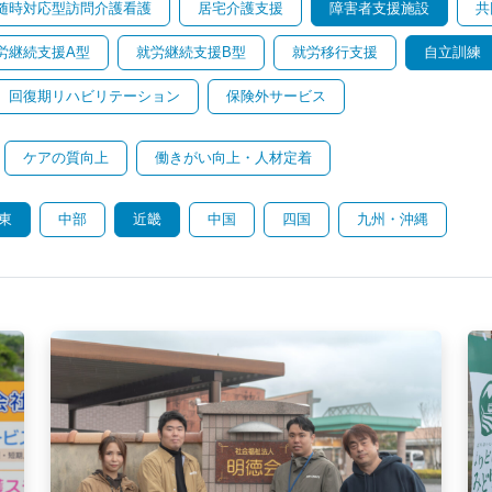
随時対応型訪問介護看護
居宅介護支援
障害者支援施設
共
労継続支援A型
就労継続支援B型
就労移行支援
自立訓練
回復期リハビリテーション
保険外サービス
ケアの質向上
働きがい向上・人材定着
東
中部
近畿
中国
四国
九州・沖縄