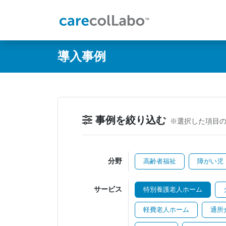
@ -0,0 +1,60 @@
導入事例
事例を絞り込む
※選択した項目
分野
高齢者福祉
障がい児
サービス
特別養護老人ホーム
軽費老人ホーム
通所