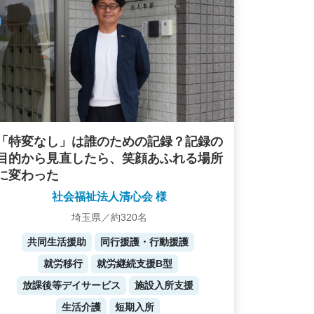
「特変なし」は誰のための記録？記録の
目的から見直したら、笑顔あふれる場所
に変わった
社会福祉法人清心会 様
埼玉県／約320名
共同生活援助
同行援護・行動援護
就労移行
就労継続支援B型
放課後等デイサービス
施設入所支援
生活介護
短期入所