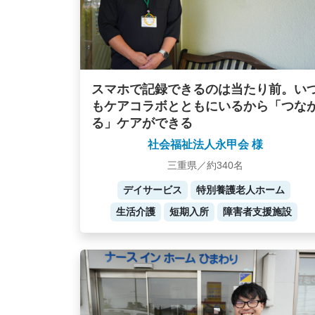
スマホで記録できるのは当たり前。い
もケアコラボとともにいるから「つな
る」ケアができる
社会福祉法人永甲会 様
三重県／約340名
デイサービス
特別養護老人ホーム
生活介護
短期入所
障害者支援施設