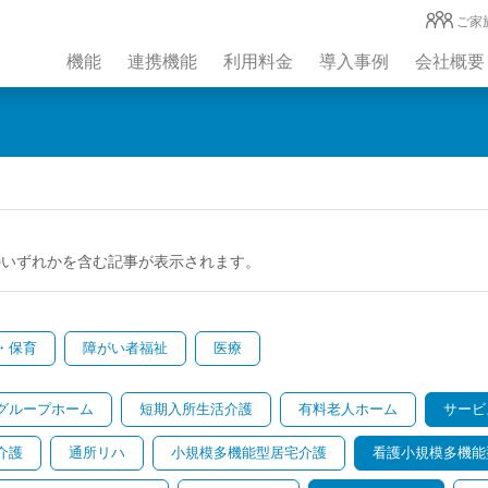
ご家
機能
連携機能
利用料金
導入事例
会社概要
のいずれかを含む記事が表示されます。
・保育
障がい者福祉
医療
グループホーム
短期入所生活介護
有料老人ホーム
サービ
介護
通所リハ
小規模多機能型居宅介護
看護小規模多機能