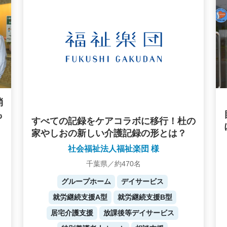
消
も
すべての記録をケアコラボに移行！杜の
家やしおの新しい介護記録の形とは？
社会福祉法人福祉楽団 様
千葉県／約470名
グループホーム
デイサービス
就労継続支援A型
就労継続支援B型
居宅介護支援
放課後等デイサービス