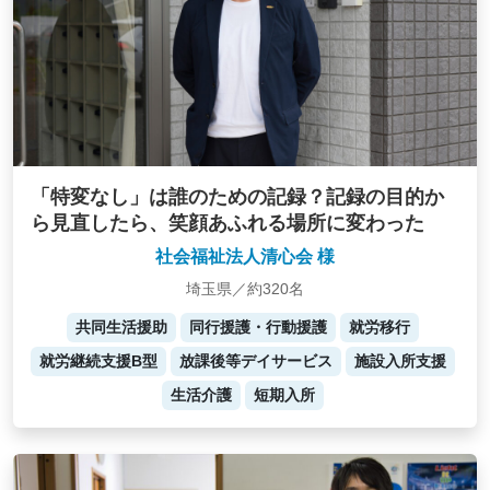
「特変なし」は誰のための記録？記録の目的か
ら見直したら、笑顔あふれる場所に変わった
社会福祉法人清心会 様
埼玉県／約320名
共同生活援助
同行援護・行動援護
就労移行
就労継続支援B型
放課後等デイサービス
施設入所支援
生活介護
短期入所