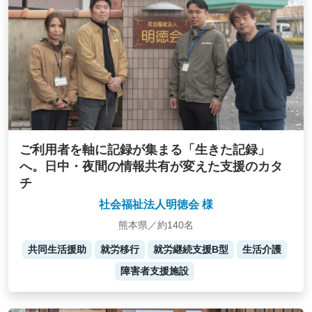
ご利用者を軸に記録が集まる「生きた記録」
へ。日中・夜間の情報共有が変えた支援のカタ
チ
社会福祉法人明徳会 様
熊本県／約140名
共同生活援助
就労移行
就労継続支援B型
生活介護
障害者支援施設