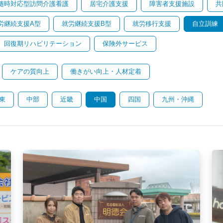
随時対応型訪問介護看護
居宅介護支援
障害者支援施設
共
労継続支援A型
就労継続支援B型
就労移行支援
自立訓練
回復期リハビリテーション
保険外サービス
ケアの質向上
働きがい向上・人材定着
東
中部
近畿
中国
四国
九州・沖縄