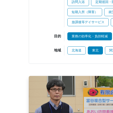
訪問入浴
定期巡回・
短期入所（障害）
就
放課後等デイサービス
目的
業務の効率化・負担軽減
地域
北海道
東北
関