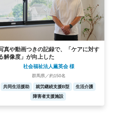
写真や動画つきの記録で、「ケアに対す
る解像度」が向上した
社会福祉法人薫英会 様
群馬県／約150名
共同生活援助
就労継続支援B型
生活介護
障害者支援施設