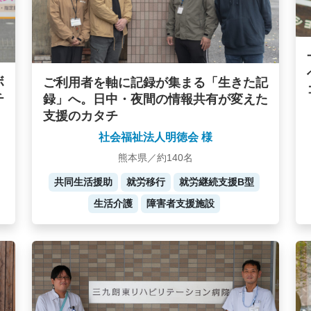
ボ
ご利用者を軸に記録が集まる「生きた記
チ
録」へ。日中・夜間の情報共有が変えた
支援のカタチ
社会福祉法人明徳会 様
熊本県／約140名
共同生活援助
就労移行
就労継続支援B型
生活介護
障害者支援施設