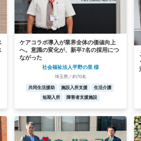
ケアコラボ導入が業界全体の価値向上
ス
へ。意識の変化が、新卒7名の採用につ
ス
ながった
社会福祉法人平野の里 様
埼玉県／約70名
共同生活援助
施設入所支援
生活介護
短期入所
障害者支援施設