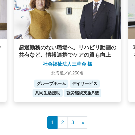
で
超過勤務のない職場へ。リハビリ動画の
共有など、情報連携でケアの質も向上
社会福祉法人三草会 様
北海道／約250名
グループホーム
デイサービス
共同生活援助
就労継続支援B型
1
2
3
»