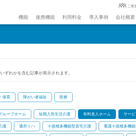
ご家
機能
連携機能
利用料金
導入事例
会社概要
のいずれかを含む記事が表示されます。
・保育
障がい者福祉
医療
グループホーム
短期入所生活介護
有料老人ホーム
サービ
介護
通所リハ
小規模多機能型居宅介護
看護小規模多機能