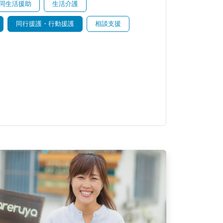
同生活援助
生活介護
同行援護・行動援護
相談支援