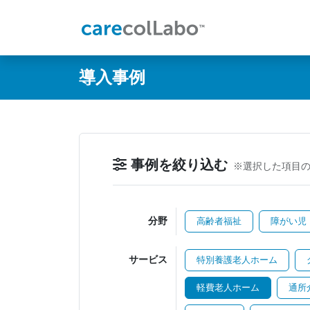
@ -0,0 +1,60 @@
導入事例
事例を絞り込む
※選択した項目
分野
高齢者福祉
障がい児
サービス
特別養護老人ホーム
軽費老人ホーム
通所