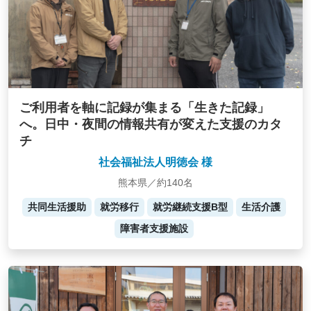
ご利用者を軸に記録が集まる「生きた記録」
へ。日中・夜間の情報共有が変えた支援のカタ
チ
社会福祉法人明徳会 様
熊本県／約140名
共同生活援助
就労移行
就労継続支援B型
生活介護
障害者支援施設