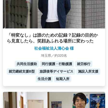
「特変なし」は誰のための記録？記録の目的か
ら見直したら、笑顔あふれる場所に変わった
社会福祉法人清心会 様
埼玉県／約320名
共同生活援助
同行援護・行動援護
就労移行
就労継続支援B型
放課後等デイサービス
施設入所支援
生活介護
短期入所