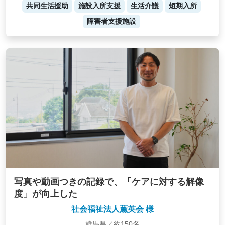
共同生活援助
施設入所支援
生活介護
短期入所
障害者支援施設
写真や動画つきの記録で、「ケアに対する解像
度」が向上した
社会福祉法人薫英会 様
群馬県／約150名