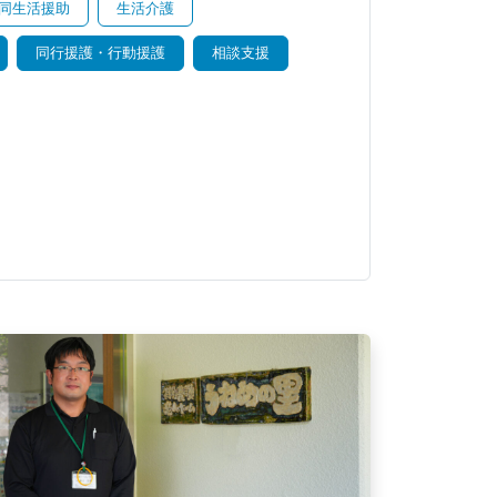
同生活援助
生活介護
同行援護・行動援護
相談支援