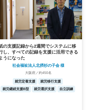
紙の支援記録から2週間でシステムに移
行し、すべての記録を支援に活用できる
ようになった
社会福祉法人北摂杉の子会 様
大阪府／約450名
就労定着支援
就労移行支援
就労継続支援B型
就労選択支援
自立訓練