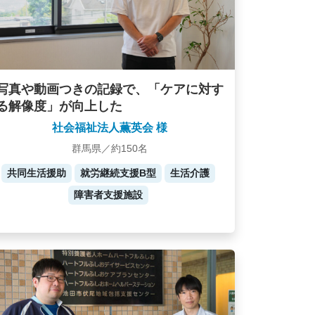
写真や動画つきの記録で、「ケアに対す
る解像度」が向上した
社会福祉法人薫英会 様
群馬県／約150名
共同生活援助
就労継続支援B型
生活介護
障害者支援施設