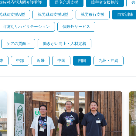
随時対応型訪問介護看護
居宅介護支援
障害者支援施設
共
労継続支援A型
就労継続支援B型
就労移行支援
自立訓練
回復期リハビリテーション
保険外サービス
ケアの質向上
働きがい向上・人材定着
東
中部
近畿
中国
四国
九州・沖縄