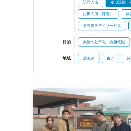
訪問入浴
定期巡回・
短期入所（障害）
就
放課後等デイサービス
目的
業務の効率化・負担軽減
地域
北海道
東北
関