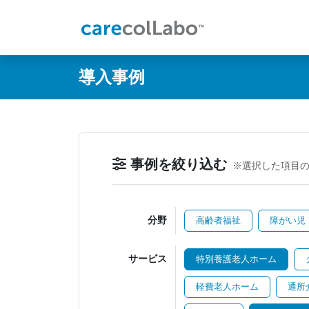
@ -0,0 +1,60 @@
導入事例
事例を絞り込む
※選択した項目
分野
高齢者福祉
障がい児
サービス
特別養護老人ホーム
軽費老人ホーム
通所