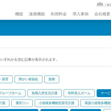
ご家
機能
連携機能
利用料金
導入事例
会社概要
のいずれかを含む記事が表示されます。
・保育
障がい者福祉
医療
グループホーム
短期入所生活介護
有料老人ホーム
サービ
介護
通所リハ
小規模多機能型居宅介護
看護小規模多機能