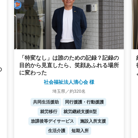
「特変なし」は誰のための記録？記録の
目的から見直したら、笑顔あふれる場所
の
に変わった
社会福祉法人清心会 様
埼玉県／約320名
共同生活援助
同行援護・行動援護
就労移行
就労継続支援B型
放課後等デイサービス
施設入所支援
生活介護
短期入所