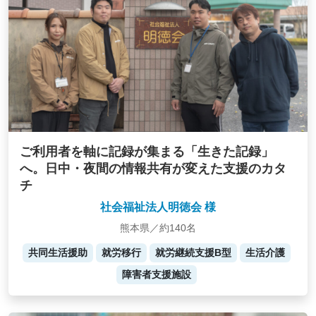
ご利用者を軸に記録が集まる「生きた記録」
へ。日中・夜間の情報共有が変えた支援のカタ
チ
社会福祉法人明徳会 様
熊本県／約140名
共同生活援助
就労移行
就労継続支援B型
生活介護
障害者支援施設