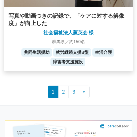
写真や動画つきの記録で、「ケアに対する解像
度」が向上した
社会福祉法人薫英会 様
群馬県／約150名
共同生活援助
就労継続支援B型
生活介護
障害者支援施設
Posts
1
2
3
»
navigation