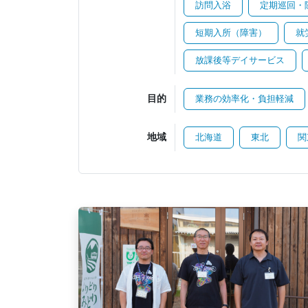
訪問入浴
定期巡回・
短期入所（障害）
就
放課後等デイサービス
目的
業務の効率化・負担軽減
地域
北海道
東北
関