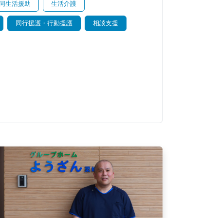
同生活援助
生活介護
同行援護・行動援護
相談支援