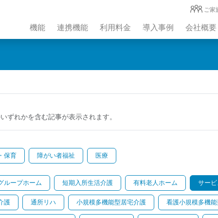
ご家
機能
連携機能
利用料金
導入事例
会社概要
のいずれかを含む記事が表示されます。
・保育
障がい者福祉
医療
グループホーム
短期入所生活介護
有料老人ホーム
サービ
介護
通所リハ
小規模多機能型居宅介護
看護小規模多機能