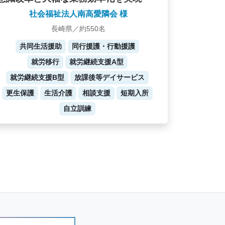
社会福祉法人南高愛隣会 様
長崎県／約550名
共同生活援助
同行援護・行動援護
就労移行
就労継続支援A型
就労継続支援B型
放課後等デイサービス
更生保護
生活介護
相談支援
短期入所
自立訓練