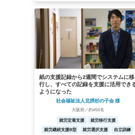
紙の支援記録から2週間でシステムに移
行し、すべての記録を支援に活用でき
ようになった
社会福祉法人北摂杉の子会 様
大阪府／約450名
就労定着支援
就労移行支援
就労継続支援B型
就労選択支援
自立訓練