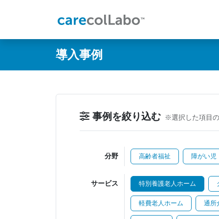
@ -0,0 +1,60 @@
導入事例
事例を絞り込む
※選択した項目
分野
高齢者福祉
障がい児
サービス
特別養護老人ホーム
軽費老人ホーム
通所