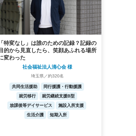
「特変なし」は誰のための記録？記録の
目的から見直したら、笑顔あふれる場所
に変わった
社会福祉法人清心会 様
埼玉県／約320名
共同生活援助
同行援護・行動援護
就労移行
就労継続支援B型
放課後等デイサービス
施設入所支援
生活介護
短期入所