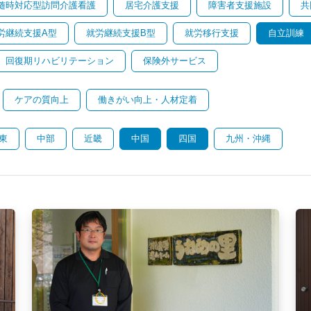
随時対応型訪問介護看護
居宅介護支援
障害者支援施設
共
労継続支援A型
就労継続支援B型
就労移行支援
自立訓練
回復期リハビリテーション
保険外サービス
ケアの質向上
働きがい向上・人材定着
東
中部
近畿
中国
四国
九州・沖縄