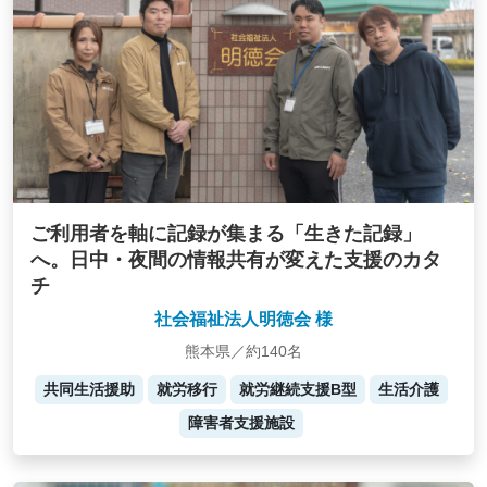
ご利用者を軸に記録が集まる「生きた記録」
へ。日中・夜間の情報共有が変えた支援のカタ
チ
社会福祉法人明徳会 様
熊本県／約140名
共同生活援助
就労移行
就労継続支援B型
生活介護
障害者支援施設