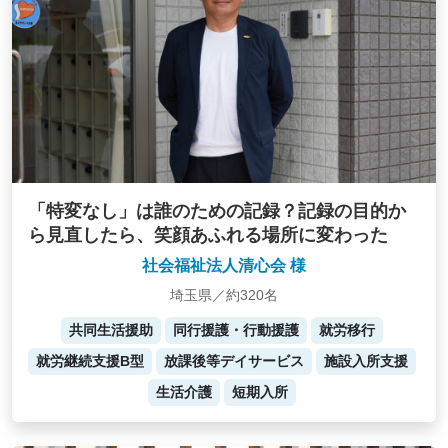
「特変なし」は誰のための記録？記録の目的か
ら見直したら、笑顔あふれる場所に変わった
社会福祉法人清心会 様
埼玉県／約320名
共同生活援助
同行援護・行動援護
就労移行
就労継続支援B型
放課後等デイサービス
施設入所支援
生活介護
短期入所