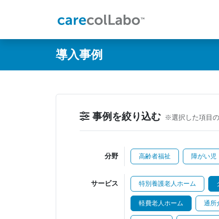
@ -0,0 +1,60 @@
導入事例
事例を絞り込む
※選択した項目
分野
高齢者福祉
障がい児
サービス
特別養護老人ホーム
軽費老人ホーム
通所