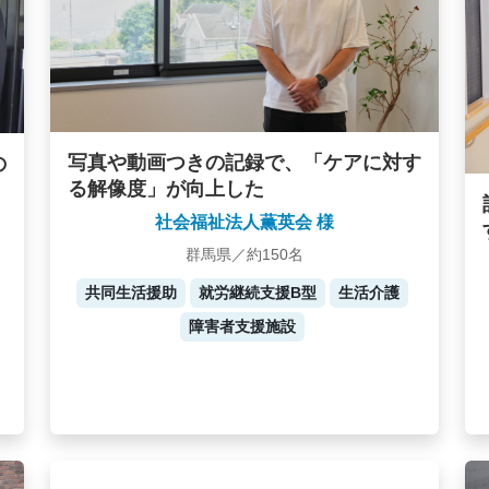
写真や動画つきの記録で、「ケアに対す
の
る解像度」が向上した
社会福祉法人薫英会 様
群馬県／約150名
共同生活援助
就労継続支援B型
生活介護
障害者支援施設