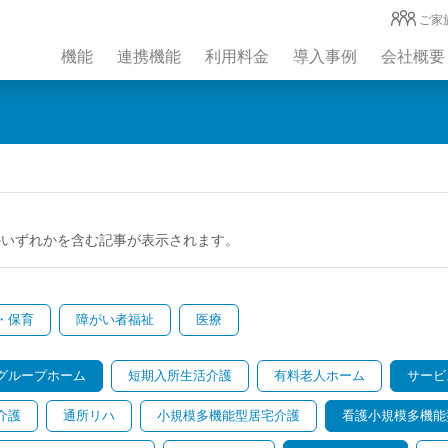
ご家
機能
連携機能
利用料金
導入事例
会社概要
のいずれかを含む記事が表示されます。
・保育
障がい者福祉
医療
グループホーム
短期入所生活介護
有料老人ホーム
サービ
介護
通所リハ
小規模多機能型居宅介護
看護小規模多機能