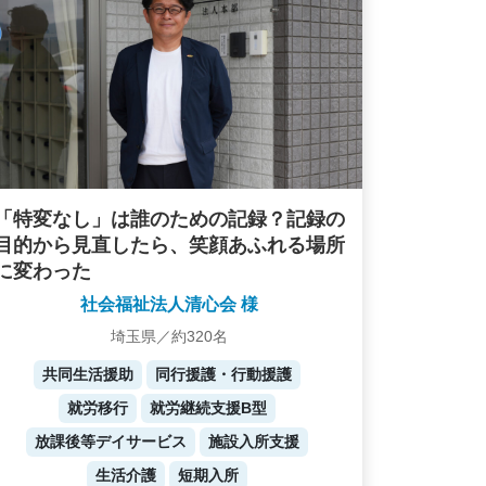
「特変なし」は誰のための記録？記録の
目的から見直したら、笑顔あふれる場所
に変わった
社会福祉法人清心会 様
埼玉県／約320名
共同生活援助
同行援護・行動援護
就労移行
就労継続支援B型
放課後等デイサービス
施設入所支援
生活介護
短期入所