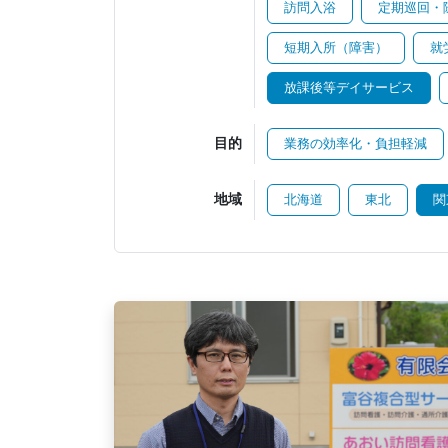
訪問入浴
定期巡回・
短期入所（障害）
就
放課後等デイサービス
目的
業務の効率化・負担軽減
地域
北海道
東北
関