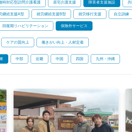
随時対応型訪問介護看護
居宅介護支援
障害者支援施設
共
労継続支援A型
就労継続支援B型
就労移行支援
自立訓練
回復期リハビリテーション
保険外サービス
ケアの質向上
働きがい向上・人材定着
東
中部
近畿
中国
四国
九州・沖縄