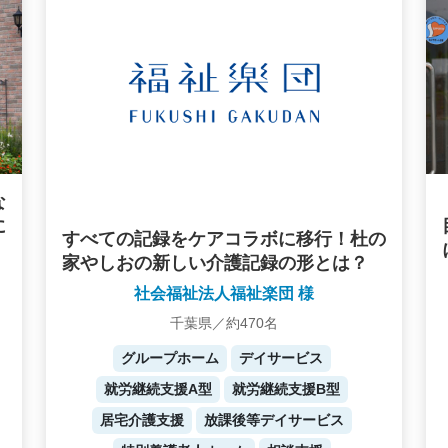
な
に
すべての記録をケアコラボに移行！杜の
家やしおの新しい介護記録の形とは？
社会福祉法人福祉楽団 様
千葉県／約470名
グループホーム
デイサービス
就労継続支援A型
就労継続支援B型
居宅介護支援
放課後等デイサービス