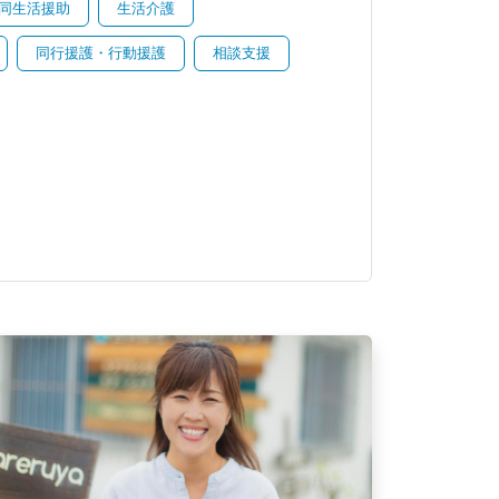
同生活援助
生活介護
同行援護・行動援護
相談支援