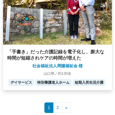
「手書き」だった介護記録を電子化し、膨大な
時間が短縮されケアの時間が増えた
社会福祉法人周陽福祉会 様
山口県／約130名
デイサービス
特別養護老人ホーム
短期入所生活介護
Posts
1
2
»
navigation