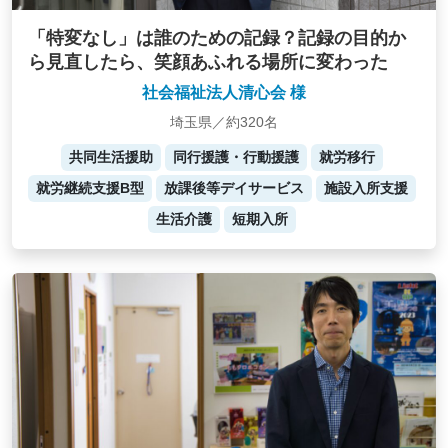
「特変なし」は誰のための記録？記録の目的か
ら見直したら、笑顔あふれる場所に変わった
社会福祉法人清心会 様
埼玉県／約320名
共同生活援助
同行援護・行動援護
就労移行
就労継続支援B型
放課後等デイサービス
施設入所支援
生活介護
短期入所