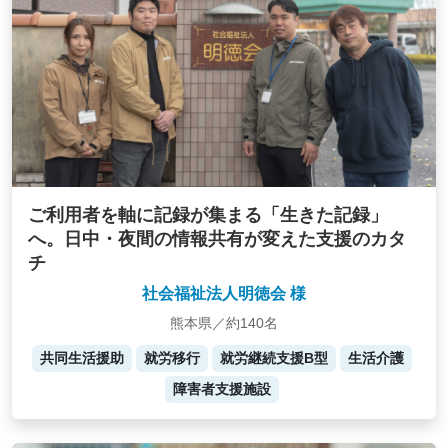
ご利用者を軸に記録が集まる「生きた記録」
へ。日中・夜間の情報共有が変えた支援のカタ
チ
社会福祉法人明徳会 様
熊本県／約140名
共同生活援助
就労移行
就労継続支援B型
生活介護
障害者支援施設