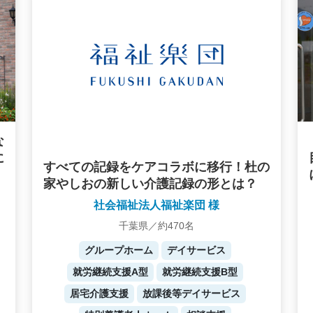
な
に
すべての記録をケアコラボに移行！杜の
家やしおの新しい介護記録の形とは？
社会福祉法人福祉楽団 様
千葉県／約470名
グループホーム
デイサービス
就労継続支援A型
就労継続支援B型
居宅介護支援
放課後等デイサービス