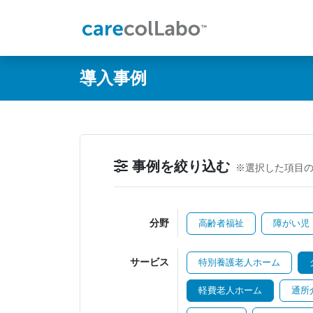
@ -0,0 +1,60 @@
導入事例
事例を絞り込む
※選択した項目
分野
高齢者福祉
障がい児
サービス
特別養護老人ホーム
軽費老人ホーム
通所