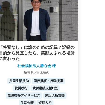
「特変なし」は誰のための記録？記録の
目的から見直したら、笑顔あふれる場所
に変わった
社会福祉法人清心会 様
埼玉県／約320名
共同生活援助
同行援護・行動援護
就労移行
就労継続支援B型
放課後等デイサービス
施設入所支援
生活介護
短期入所