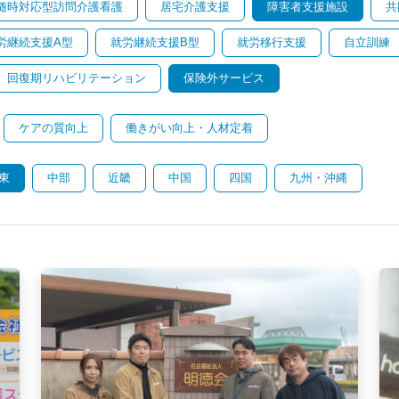
随時対応型訪問介護看護
居宅介護支援
障害者支援施設
共
労継続支援A型
就労継続支援B型
就労移行支援
自立訓練
回復期リハビリテーション
保険外サービス
ケアの質向上
働きがい向上・人材定着
東
中部
近畿
中国
四国
九州・沖縄