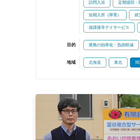
訪問入浴
定期巡回・
短期入所（障害）
就
放課後等デイサービス
目的
業務の効率化・負担軽減
地域
北海道
東北
関