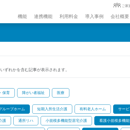
ご家
機能
連携機能
利用料金
導入事例
会社概要
のいずれかを含む記事が表示されます。
・保育
障がい者福祉
医療
グループホーム
短期入所生活介護
有料老人ホーム
サービ
介護
通所リハ
小規模多機能型居宅介護
看護小規模多機能