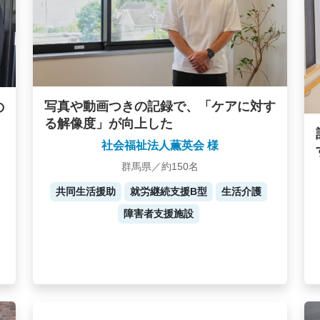
写真や動画つきの記録で、「ケアに対す
の
る解像度」が向上した
社会福祉法人薫英会 様
群馬県／約150名
共同生活援助
就労継続支援B型
生活介護
障害者支援施設