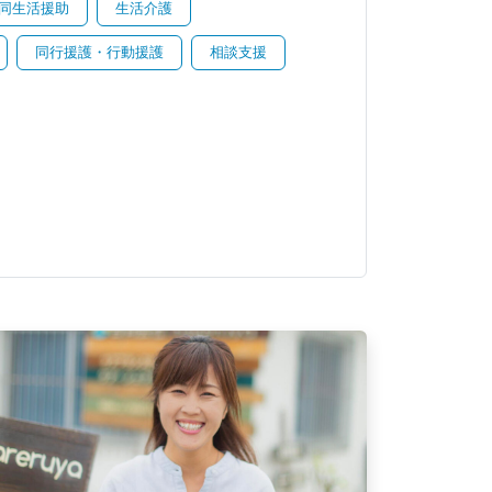
同生活援助
生活介護
同行援護・行動援護
相談支援