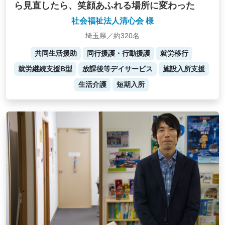
ら見直したら、笑顔あふれる場所に変わった
社会福祉法人清心会 様
埼玉県／約320名
共同生活援助
同行援護・行動援護
就労移行
就労継続支援B型
放課後等デイサービス
施設入所支援
生活介護
短期入所