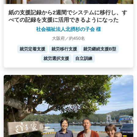
紙の支援記録から2週間でシステムに移行し、す
べての記録を支援に活用できるようになった
社会福祉法人北摂杉の子会 様
大阪府／約450名
就労定着支援
就労移行支援
就労継続支援B型
就労選択支援
自立訓練