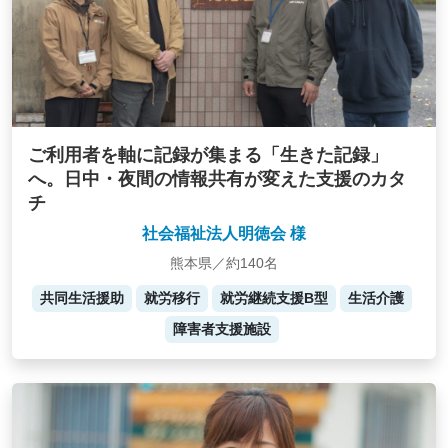
ご利用者を軸に記録が集まる「生きた記録」
へ。日中・夜間の情報共有が変えた支援のカタ
チ
社会福祉法人明徳会 様
熊本県／約140名
共同生活援助
就労移行
就労継続支援B型
生活介護
障害者支援施設