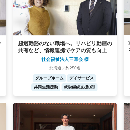
で
超過勤務のない職場へ。リハビリ動画の
共有など、情報連携でケアの質も向上
社会福祉法人三草会 様
北海道／約250名
グループホーム
デイサービス
共同生活援助
就労継続支援B型