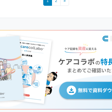
1
2
»