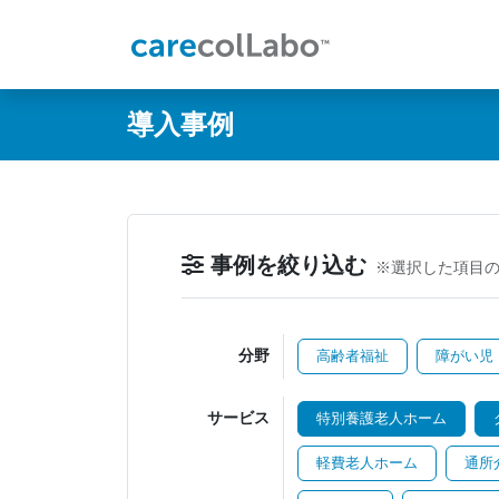
@ -0,0 +1,60 @@
導入事例
事例を絞り込む
※選択した項目
分野
高齢者福祉
障がい児
サービス
特別養護老人ホーム
軽費老人ホーム
通所