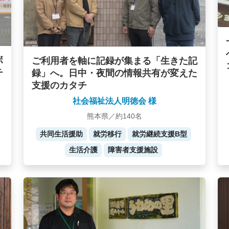
ボ
ご利用者を軸に記録が集まる「生きた記
チ
録」へ。日中・夜間の情報共有が変えた
支援のカタチ
社会福祉法人明徳会 様
熊本県／約140名
共同生活援助
就労移行
就労継続支援B型
生活介護
障害者支援施設