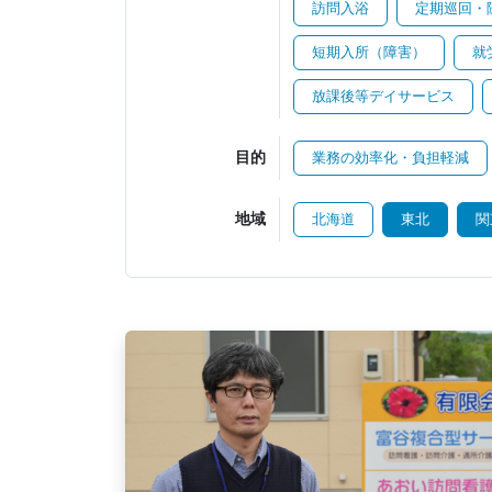
訪問入浴
定期巡回・
短期入所（障害）
就
放課後等デイサービス
目的
業務の効率化・負担軽減
地域
北海道
東北
関