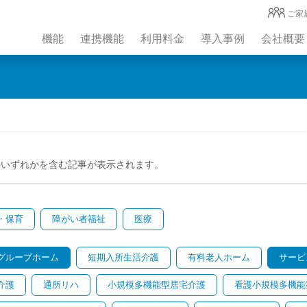
ご家
機能
連携機能
利用料金
導入事例
会社概要
のいずれかを含む記事が表示されます。
・保育
障がい者福祉
医療
グループホーム
短期入所生活介護
有料老人ホーム
サービ
介護
通所リハ
小規模多機能型居宅介護
看護小規模多機能