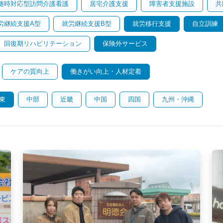
随時対応型訪問介護看護
居宅介護支援
障害者支援施設
共
労継続支援A型
就労継続支援B型
就労移行支援
自立訓練
回復期リハビリテーション
保険外サービス
ケアの質向上
働きがい向上・人材定着
東
中部
近畿
中国
四国
九州・沖縄