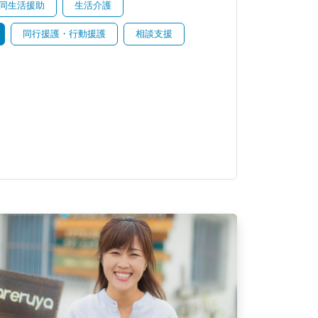
同生活援助
生活介護
同行援護・行動援護
相談支援