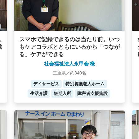
し
スマホで記録できるのは当たり前。いつ
戦
もケアコラボとともにいるから「つなが
る」ケアができる
社会福祉法人永甲会 様
三重県／約340名
デイサービス
特別養護老人ホーム
生活介護
短期入所
障害者支援施設