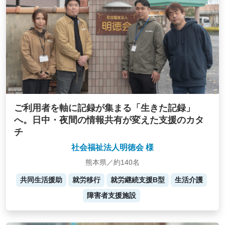
ご利用者を軸に記録が集まる「生きた記録」
へ。日中・夜間の情報共有が変えた支援のカタ
チ
社会福祉法人明徳会 様
熊本県／約140名
共同生活援助
就労移行
就労継続支援B型
生活介護
障害者支援施設