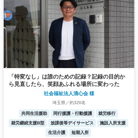
「特変なし」は誰のための記録？記録の目的か
ら見直したら、笑顔あふれる場所に変わった
社会福祉法人清心会 様
埼玉県／約320名
共同生活援助
同行援護・行動援護
就労移行
就労継続支援B型
放課後等デイサービス
施設入所支援
生活介護
短期入所