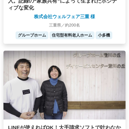
入。記録の“家族共有”によって生まれたポジテ
ィブな変化
株式会社ウェルフェア三重 様
三重県／約200名
グループホーム
住宅型有料老人ホーム
小多機
LINEが使えればOK！大手請求ソフトで叶わなか