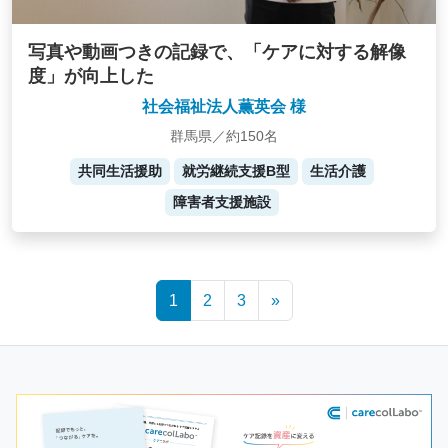
写真や動画つきの記録で、「ケアに対する解像
度」が向上した
社会福祉法人薫英会 様
群馬県／約150名
共同生活援助
就労継続支援B型
生活介護
障害者支援施設
Posts
1
2
3
»
navigation