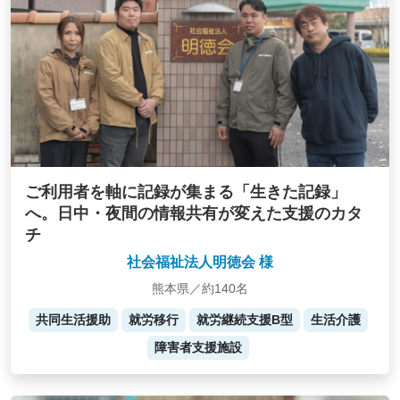
ご利用者を軸に記録が集まる「生きた記録」
へ。日中・夜間の情報共有が変えた支援のカタ
チ
社会福祉法人明徳会 様
熊本県／約140名
共同生活援助
就労移行
就労継続支援B型
生活介護
障害者支援施設