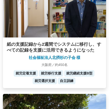
紙の支援記録から2週間でシステムに移行し、す
べての記録を支援に活用できるようになった
社会福祉法人北摂杉の子会 様
大阪府／約450名
就労定着支援
就労移行支援
就労継続支援B型
就労選択支援
自立訓練