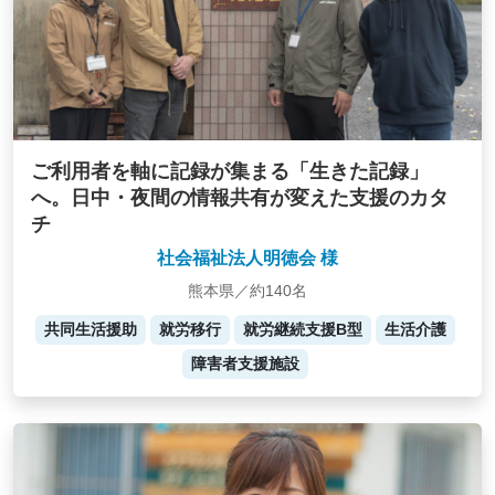
ご利用者を軸に記録が集まる「生きた記録」
へ。日中・夜間の情報共有が変えた支援のカタ
チ
社会福祉法人明徳会 様
熊本県／約140名
共同生活援助
就労移行
就労継続支援B型
生活介護
障害者支援施設