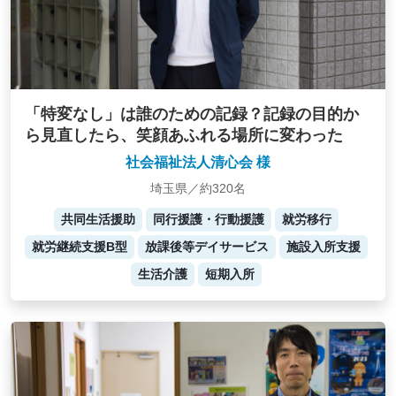
「特変なし」は誰のための記録？記録の目的か
ら見直したら、笑顔あふれる場所に変わった
社会福祉法人清心会 様
埼玉県／約320名
共同生活援助
同行援護・行動援護
就労移行
就労継続支援B型
放課後等デイサービス
施設入所支援
生活介護
短期入所