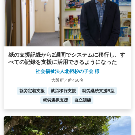
紙の支援記録から2週間でシステムに移行し、す
べての記録を支援に活用できるようになった
社会福祉法人北摂杉の子会 様
大阪府／約450名
就労定着支援
就労移行支援
就労継続支援B型
就労選択支援
自立訓練