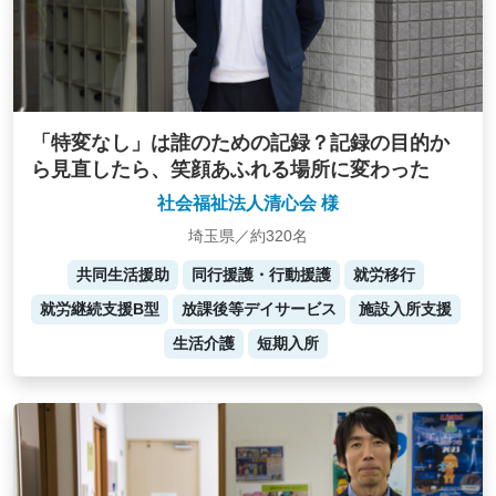
「特変なし」は誰のための記録？記録の目的か
ら見直したら、笑顔あふれる場所に変わった
社会福祉法人清心会 様
埼玉県／約320名
共同生活援助
同行援護・行動援護
就労移行
就労継続支援B型
放課後等デイサービス
施設入所支援
生活介護
短期入所