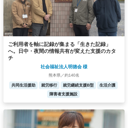
ご利用者を軸に記録が集まる「生きた記録」
へ。日中・夜間の情報共有が変えた支援のカタ
チ
社会福祉法人明徳会 様
熊本県／約140名
共同生活援助
就労移行
就労継続支援B型
生活介護
障害者支援施設