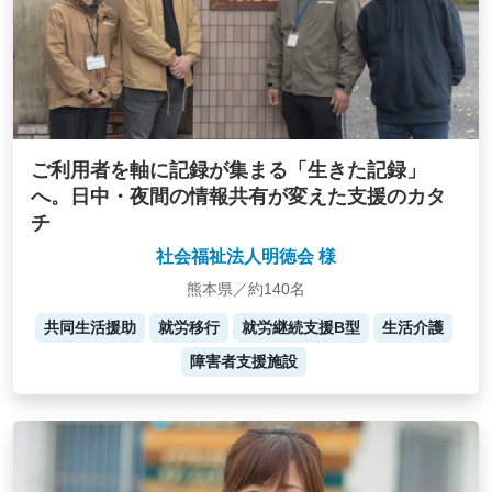
ご利用者を軸に記録が集まる「生きた記録」
へ。日中・夜間の情報共有が変えた支援のカタ
チ
社会福祉法人明徳会 様
熊本県／約140名
共同生活援助
就労移行
就労継続支援B型
生活介護
障害者支援施設