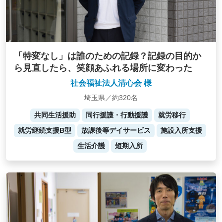
「特変なし」は誰のための記録？記録の目的か
ら見直したら、笑顔あふれる場所に変わった
社会福祉法人清心会 様
埼玉県／約320名
共同生活援助
同行援護・行動援護
就労移行
就労継続支援B型
放課後等デイサービス
施設入所支援
生活介護
短期入所