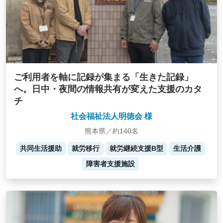
ご利用者を軸に記録が集まる「生きた記録」
へ。日中・夜間の情報共有が変えた支援のカタ
チ
社会福祉法人明徳会 様
熊本県／約140名
共同生活援助
就労移行
就労継続支援B型
生活介護
障害者支援施設