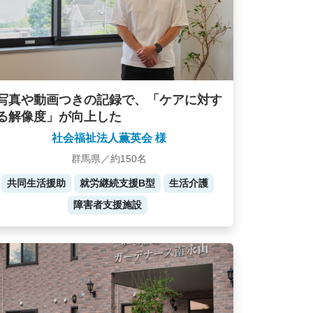
写真や動画つきの記録で、「ケアに対す
る解像度」が向上した
社会福祉法人薫英会 様
群馬県／約150名
共同生活援助
就労継続支援B型
生活介護
障害者支援施設