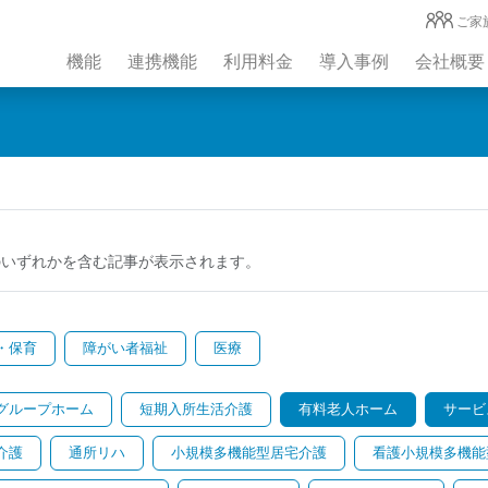
ご家
機能
連携機能
利用料金
導入事例
会社概要
のいずれかを含む記事が表示されます。
・保育
障がい者福祉
医療
グループホーム
短期入所生活介護
有料老人ホーム
サービ
介護
通所リハ
小規模多機能型居宅介護
看護小規模多機能