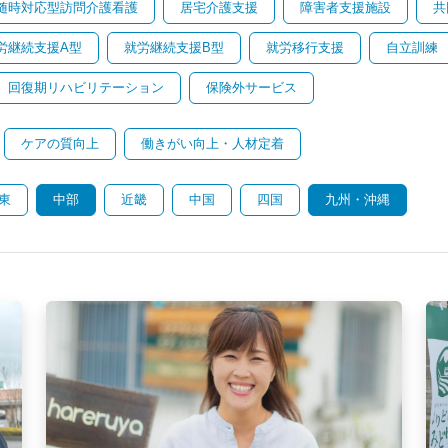
随時対応型訪問介護看護
居宅介護支援
障害者支援施設
共
労継続支援A型
就労継続支援B型
就労移行支援
自立訓練
回復期リハビリテーション
保険外サービス
ケアの質向上
働きがい向上・人材定着
東
中部
近畿
中国
四国
九州・沖縄