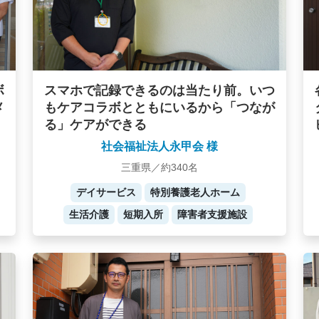
ボ
スマホで記録できるのは当たり前。いつ
メ
もケアコラボとともにいるから「つなが
る」ケアができる
社会福祉法人永甲会 様
三重県／約340名
デイサービス
特別養護老人ホーム
生活介護
短期入所
障害者支援施設