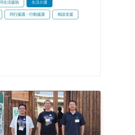
同生活援助
生活介護
同行援護・行動援護
相談支援