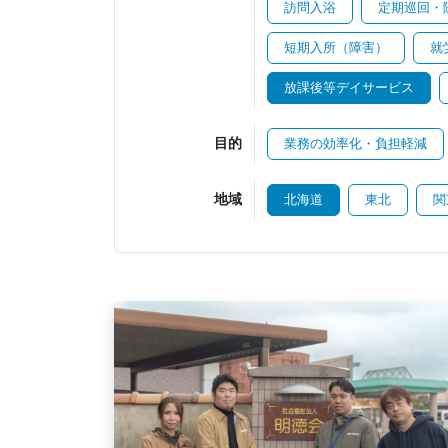
訪問入浴
定期巡回・
短期入所（障害）
就
放課後等デイサービス
目的
業務の効率化・負担軽減
地域
北海道
東北
関