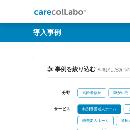
@ -0,0 +1,60 @@
導入事例
事例を絞り込む
※選択した項目
分野
高齢者福祉
障がい児
サービス
特別養護老人ホーム
軽費老人ホーム
通所