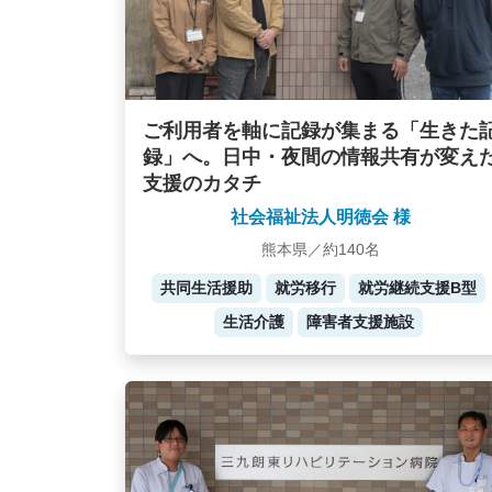
ご利用者を軸に記録が集まる「生きた
録」へ。日中・夜間の情報共有が変え
支援のカタチ
社会福祉法人明徳会 様
熊本県／約140名
共同生活援助
就労移行
就労継続支援B型
生活介護
障害者支援施設