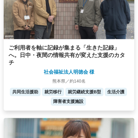
ご利用者を軸に記録が集まる「生きた記録」
へ。日中・夜間の情報共有が変えた支援のカタ
チ
社会福祉法人明徳会 様
熊本県／約140名
共同生活援助
就労移行
就労継続支援B型
生活介護
障害者支援施設